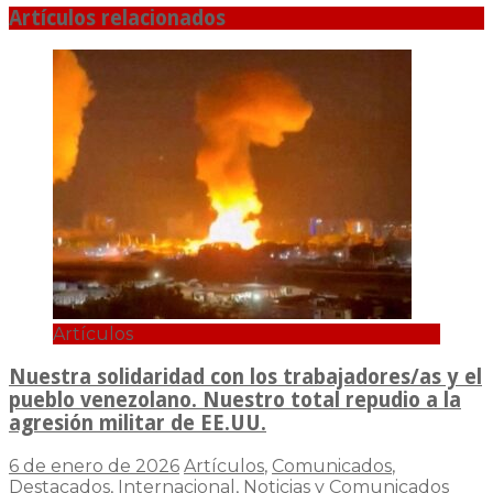
Artículos relacionados
Artículos
Nuestra solidaridad con los trabajadores/as y el
pueblo venezolano. Nuestro total repudio a la
agresión militar de EE.UU.
6 de enero de 2026
Artículos
,
Comunicados
,
Destacados
,
Internacional
,
Noticias y Comunicados