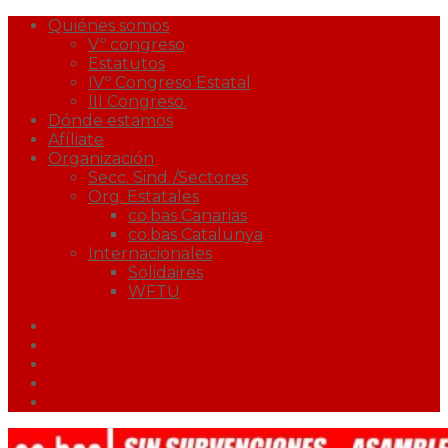
Quiénes somos
Vº congreso
Estatutos
IVº Congreso Estatal
III Congreso.
Dónde estamos
Afíliate
Organización
Secc. Sind./Sectores
Org. Estatales
co.bas Canarias
co.bas Catalunya
Internacionales
Solidaires
WFTU
Facebook
Twitter
Youtube
Correo
Podcast