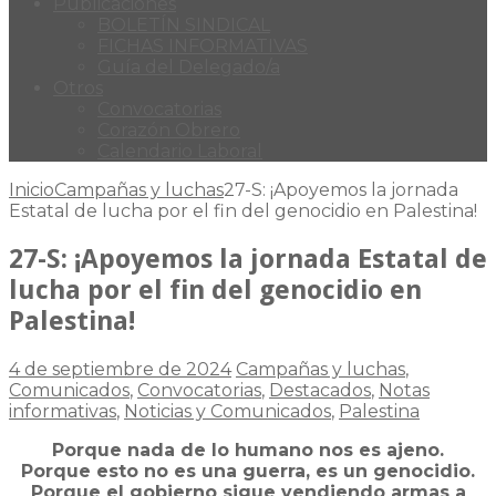
Publicaciones
BOLETÍN SINDICAL
FICHAS INFORMATIVAS
Guía del Delegado/a
Otros
Convocatorias
Corazón Obrero
Calendario Laboral
Inicio
Campañas y luchas
27-S: ¡Apoyemos la jornada
Estatal de lucha por el fin del genocidio en Palestina!
27-S: ¡Apoyemos la jornada Estatal de
lucha por el fin del genocidio en
Palestina!
4 de septiembre de 2024
Campañas y luchas
,
Comunicados
,
Convocatorias
,
Destacados
,
Notas
informativas
,
Noticias y Comunicados
,
Palestina
Porque nada de lo humano nos es ajeno.
Porque esto no es una guerra, es un genocidio.
Porque el gobierno sigue vendiendo armas a