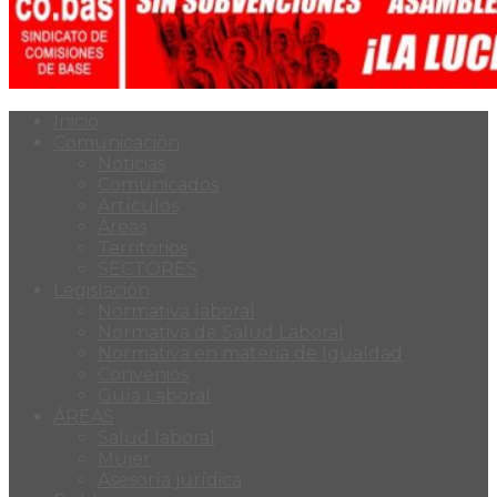
Inicio
Comunicación
Noticias
Comunicados
Artículos
Áreas
Territorios
SECTORES
Legislación
Normativa laboral
Normativa de Salud Laboral
Normativa en materia de Igualdad
Convenios
Guía Laboral
ÁREAS
Salud laboral
Mujer
Asesoría jurídica