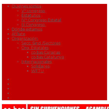
Quiénes somos
Vº congreso
Estatutos
IVº Congreso Estatal
III Congreso.
Dónde estamos
Afíliate
Organización
Secc. Sind./Sectores
Org. Estatales
co.bas Canarias
co.bas Catalunya
Internacionales
Solidaires
WFTU
Facebook
Twitter
Youtube
Correo
Podcast