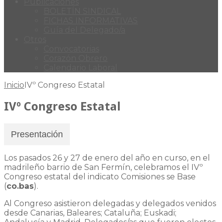
Publicaciones
BOLETÍN SINDICAL
FICHAS INFORMATIVAS
Guía del Delegado/a
Otros
Convocatorias
Corazón Obrero
Calendario Laboral
Inicio
IVº Congreso Estatal
IVº Congreso Estatal
Presentación
Los pasados 26 y 27 de enero del año en curso, en el
madrileño barrio de San Fermín, celebramos el IVº
Congreso estatal del indicato Comisiones se Base
(
co.bas
).
Al Congreso asistieron delegadas y delegados venidos
desde Canarias, Baleares; Cataluña; Euskadi;