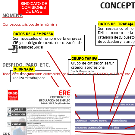
NÓMINA
Conceptos básicos de la nómina
DESPIDO, PARO, ETC.
Todo lo relacionado con el despido, los ERE, los ERTE, el PARO, el SEPE, etc.
ERE