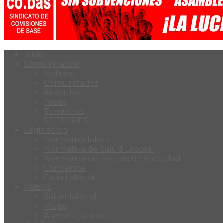
Inicio
Comunicación
Noticias
Comunicados
Artículos
Áreas
Territorios
SECTORES
Legislación
Normativa laboral
Normativa de Salud Laboral
Normativa en materia de Igualdad
Convenios
Guía Laboral
ÁREAS
Salud laboral
Mujer
Asesoría jurídica