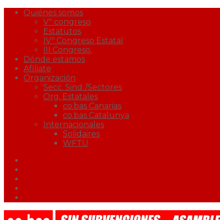
Quiénes somos
Vº congreso
Estatutos
IVº Congreso Estatal
III Congreso.
Dónde estamos
Afíliate
Organización
Secc. Sind./Sectores
Org. Estatales
co.bas Canarias
co.bas Catalunya
Internacionales
Solidaires
WFTU
Facebook
Twitter
Youtube
Correo
Podcast