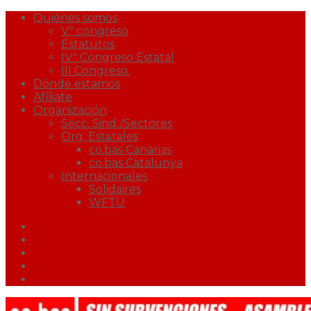
Quiénes somos
Vº congreso
Estatutos
IVº Congreso Estatal
III Congreso.
Dónde estamos
Afíliate
Organización
Secc. Sind./Sectores
Org. Estatales
co.bas Canarias
co.bas Catalunya
Internacionales
Solidaires
WFTU
Facebook
Twitter
Youtube
Correo
Podcast