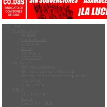
Inicio
Comunicación
Noticias
Comunicados
Artículos
Áreas
Territorios
SECTORES
Legislación
Normativa laboral
Normativa de Salud Laboral
Normativa en materia de Igualdad
Convenios
Guía Laboral
ÁREAS
Salud laboral
Mujer
Asesoría jurídica