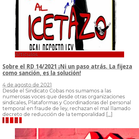
Artículos
Sobre el RD 14/2021 ¡Ni un paso atrás. La fijeza
como sanción, es la solución!
4 de agosto de 2021
Desde el Sindicato Cobas nos sumamos a las
numerosas voces que desde otras organizaciones
sindicales, Plataformas y Coordinadoras del personal
temporal en fraude de ley, rechazan el mal llamado
decreto de reducción de la temporalidad
[…]
Paginación
1
2
…
8
»
de
entradas