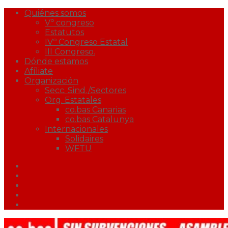
Quiénes somos
Vº congreso
Estatutos
IVº Congreso Estatal
III Congreso.
Dónde estamos
Afíliate
Organización
Secc. Sind./Sectores
Org. Estatales
co.bas Canarias
co.bas Catalunya
Internacionales
Solidaires
WFTU
Facebook
Twitter
Youtube
Correo
Podcast