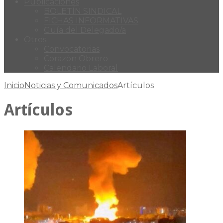
Publicaciones
BOLETÍN SINDICAL
FICHAS INFORMATIVAS
Guía del Delegado/a
Otros
Convocatorias
Corazón Obrero
Calendario Laboral
Inicio
Noticias y Comunicados
Artículos
Artículos