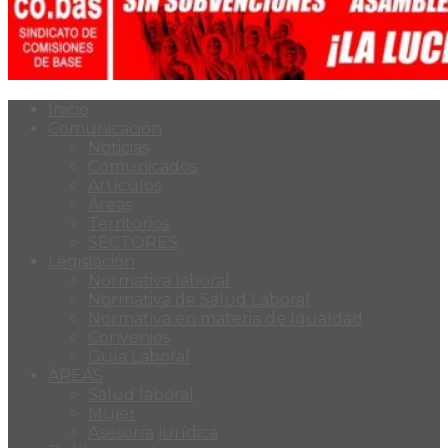
Inicio
Comunicación
Noticias
Comunicados
Artículos
Áreas
Territorios
SECTORES
Legislación
Normativa laboral
Normativa de Salud Laboral
Normativa en materia de Igualdad
Convenios
Guía Laboral
ÁREAS
Salud laboral
Mujer
Asesoría jurídica