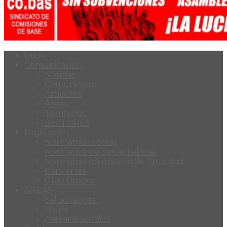
Inicio
Comunicación
Noticias
Comunicados
Artículos
Áreas
Territorios
SECTORES
Legislación
Normativa laboral
Normativa de Salud Laboral
Normativa en materia de Igualdad
Convenios
Guía Laboral
ÁREAS
Salud laboral
Mujer
Asesoría jurídica