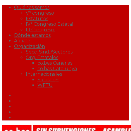
Quiénes somos
Vº congreso
Estatutos
IVº Congreso Estatal
III Congreso.
Dónde estamos
Afíliate
Organización
Secc. Sind./Sectores
Org. Estatales
co.bas Canarias
co.bas Catalunya
Internacionales
Solidaires
WFTU
Facebook
Twitter
Youtube
Correo
Podcast