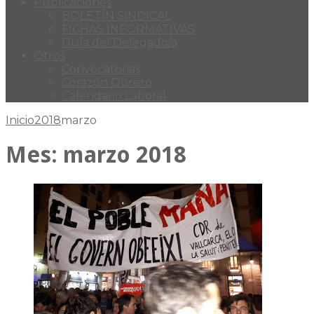
Publicaciones
BOLETÍN SINDICAL
FICHAS INFORMATIVAS
Guía del Delegado/a
Otros
Convocatorias
Corazón Obrero
Calendario Laboral
Inicio
2018
marzo
Mes:
marzo 2018