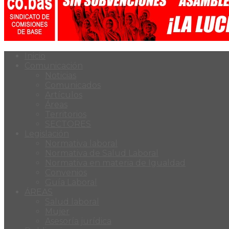
Inicio
Comunicación
Noticias
Comunicados
Artículos
Áreas
Territorios
SECTORES
Legislación
Normativa laboral
Normativa de Salud Laboral
Normativa en materia de Igualdad
Convenios
Guía Laboral
ÁREAS
Salud laboral
Mujer
Asesoría jurídica