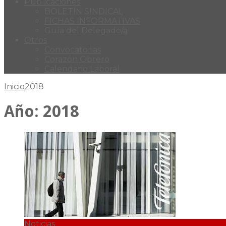
Publicaciones
BOLETÍN SINDICAL
FICHAS INFORMATIVAS
Guía del Delegado/a
Otros
Convocatorias
Corazón Obrero
Calendario Laboral
Inicio
2018
Año:
2018
Noticias