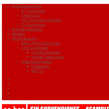
Quiénes somos
Vº congreso
Estatutos
IVº Congreso Estatal
III Congreso.
Dónde estamos
Afíliate
Organización
Secc. Sind./Sectores
Org. Estatales
co.bas Canarias
co.bas Catalunya
Internacionales
Solidaires
WFTU
Facebook
Twitter
Youtube
Correo
Podcast