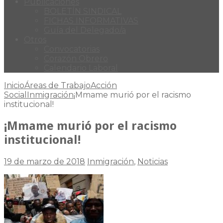
Publicaciones
BOLETÍN SINDICAL
FICHAS INFORMATIVAS
Guía del Delegado/a
Otros
Convocatorias
Corazón Obrero
Calendario Laboral
Inicio
Áreas de Trabajo
Acción
Social
Inmigración
¡Mmame murió por el racismo
institucional!
¡Mmame murió por el racismo
institucional!
19 de marzo de 2018
Inmigración
,
Noticias