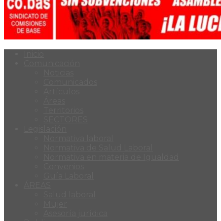
Inicio
Comunicación
Noticias
Comunicados
Artículos
Áreas
Territorios
SECTORES
Legislación
Normativa laboral
Normativa de Salud Laboral
Normativa en materia de Igualdad
Convenios
Guía Laboral
ÁREAS
Salud laboral
Mujer
Asesoría jurídica