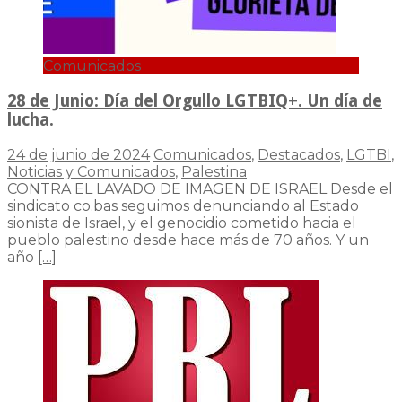
Comunicados
28 de Junio: Día del Orgullo LGTBIQ+. Un día de
lucha.
24 de junio de 2024
Comunicados
,
Destacados
,
LGTBI
,
Noticias y Comunicados
,
Palestina
CONTRA EL LAVADO DE IMAGEN DE ISRAEL Desde el
sindicato co.bas seguimos denunciando al Estado
sionista de Israel, y el genocidio cometido hacia el
pueblo palestino desde hace más de 70 años. Y un
año
[…]