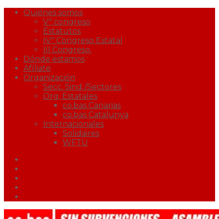
Quiénes somos
Vº congreso
Estatutos
IVº Congreso Estatal
III Congreso.
Dónde estamos
Afíliate
Organización
Secc. Sind./Sectores
Org. Estatales
co.bas Canarias
co.bas Catalunya
Internacionales
Solidaires
WFTU
Facebook
Twitter
Youtube
Correo
Podcast