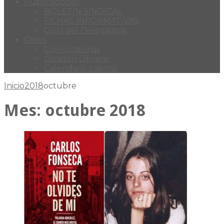
Publicaciones
BOLETÍN SINDICAL
FICHAS INFORMATIVAS
Guía del Delegado/a
Otros
Convocatorias
Corazón Obrero
Calendario Laboral
Inicio
2018
octubre
Mes:
octubre 2018