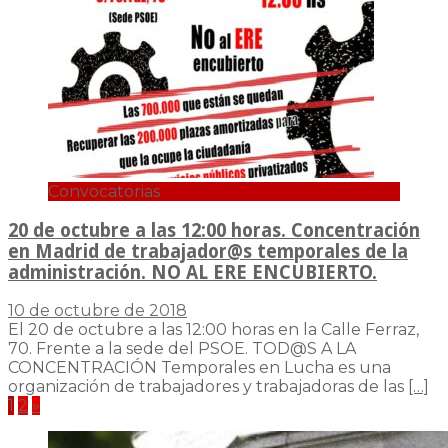
Convocatorias
20 de octubre a las 12:00 horas. Concentración
en Madrid de trabajador@s temporales de la
administración. NO AL ERE ENCUBIERTO.
10 de octubre de 2018
El 20 de octubre a las 12:00 horas en la Calle Ferraz,
70. Frente a la sede del PSOE. TOD@S A LA
CONCENTRACIÓN Temporales en Lucha es una
organización de trabajadores y trabajadoras de las
[…]
Paginación
1
2
»
de