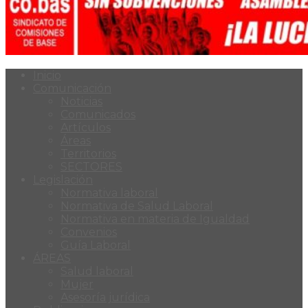
Inicio
Comunicación
Noticias
Comunicados
Artículos
Áreas
Territorios
SECTORES
Legislación
Normativa laboral
Normativa de Salud Laboral
Normativa en materia de Igualdad
Convenios
Guía Laboral
ÁREAS
Salud laboral
Mujer
Asesoría jurídica