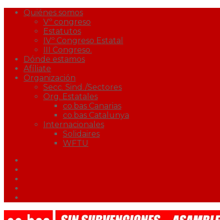
Quiénes somos
Vº congreso
Estatutos
IVº Congreso Estatal
III Congreso.
Dónde estamos
Afíliate
Organización
Secc. Sind./Sectores
Org. Estatales
co.bas Canarias
co.bas Catalunya
Internacionales
Solidaires
WFTU
Facebook
Twitter
Youtube
Correo
Podcast