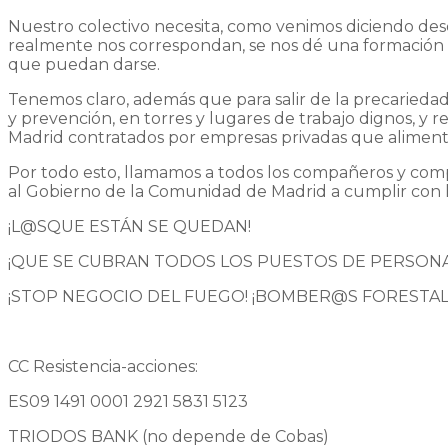
Nuestro colectivo necesita, como venimos diciendo des
realmente nos correspondan, se nos dé una formación aco
que puedan darse.
Tenemos claro, además que para salir de la precariedad
y prevención, en torres y lugares de trabajo dignos, y
Madrid contratados por empresas privadas que alimenta
Por todo esto, llamamos a todos los compañeros y comp
al Gobierno de la Comunidad de Madrid a cumplir con l
¡L@SQUE ESTÁN SE QUEDAN!
¡QUE SE CUBRAN TODOS LOS PUESTOS DE PERSONA
¡STOP NEGOCIO DEL FUEGO! ¡BOMBER@S FORESTA
CC Resistencia-acciones:
ES09 1491 0001 2921 5831 5123
TRIODOS BANK (no depende de Cobas)