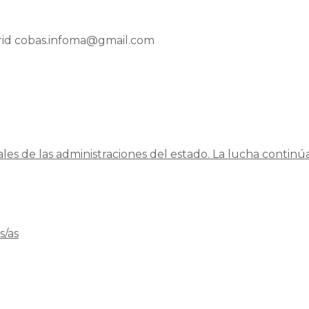
drid cobas.infoma@gmail.com
es de las administraciones del estado. La lucha continúa
s/as