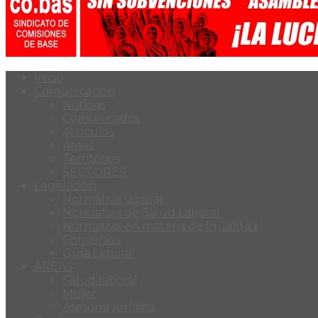
Inicio
Comunicación
Noticias
Comunicados
Artículos
Áreas
Territorios
SECTORES
Legislación
Normativa laboral
Normativa de Salud Laboral
Normativa en materia de Igualdad
Convenios
Guía Laboral
ÁREAS
Salud laboral
Mujer
Asesoría jurídica