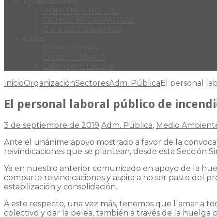
Publicaciones
BOLETÍN SINDICAL
FICHAS INFORMATIVAS
Guía del Delegado/a
Otros
Convocatorias
Corazón Obrero
Calendario Laboral
Inicio
Organización
Sectores
Adm. Pública
El personal la
El personal laboral público de incend
3 de septiembre de 2019
Adm. Pública
,
Medio Ambient
Ante el unánime apoyo mostrado a favor de la convocato
reivindicaciones que se plantean, desde esta Sección 
Ya en nuestro anterior comunicado en apoyo de la huelg
comparte reivindicaciones y aspira a no ser pasto del 
estabilización y consolidación.
A este respecto, una vez más, tenemos que llamar a todos
colectivo y dar la pelea, también a través de la huelg