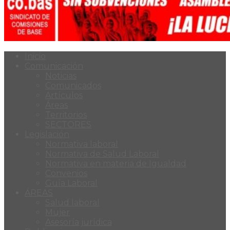
Inicio
Comunicación
Noticias
Comunicados
Artículos
Áreas
Territorios
SECTORES
Legislación
Normativa laboral
Normativa de Salud Laboral
Normativa en materia de Igualdad
Convenios
Guía Laboral
ÁREAS
Salud laboral
Mujer
Asesoría jurídica