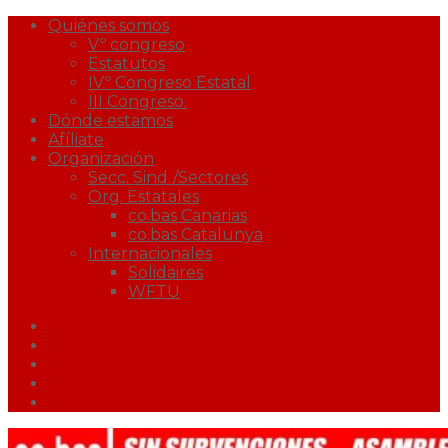
Quiénes somos
Vº congreso
Estatutos
IVº Congreso Estatal
III Congreso.
Dónde estamos
Afíliate
Organización
Secc. Sind./Sectores
Org. Estatales
co.bas Canarias
co.bas Catalunya
Internacionales
Solidaires
WFTU
Facebook
Twitter
Youtube
Correo
Podcast