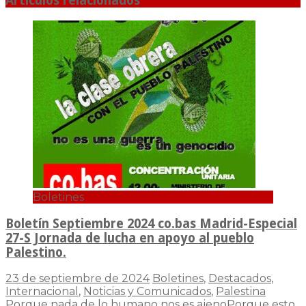
Artículos relacionados
Boletines
Boletín Septiembre 2024 co.bas Madrid-Especial
27-S Jornada de lucha en apoyo al pueblo
Palestino.
23 de septiembre de 2024
Boletines
,
Destacados
,
Internacional
,
Noticias y Comunicados
,
Palestina
Porque nada de lo humano nos es ajenoPorque esto