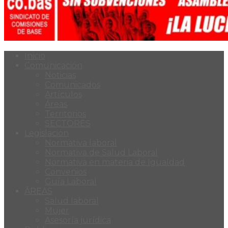
Inicio
Comunicación
Noticias
Comunicados
Artículos
Áreas
Territorios
SECTORES
Legislación
Normativa laboral
Normativa de Salud Laboral
Normativa en materia de Igualdad
Convenios
Guía Laboral
ÁREAS
Salud laboral
Mujer
Asesoría jurídica