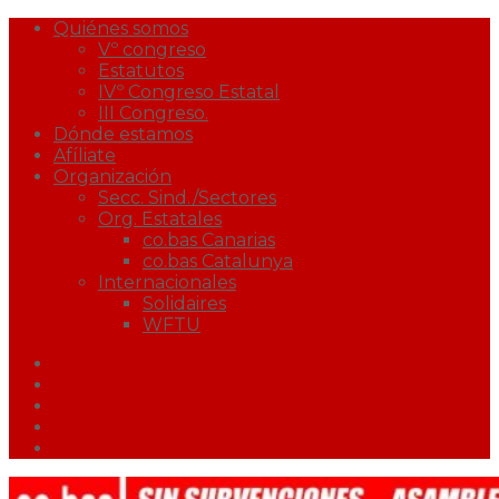
Quiénes somos
Vº congreso
Estatutos
IVº Congreso Estatal
III Congreso.
Dónde estamos
Afíliate
Organización
Secc. Sind./Sectores
Org. Estatales
co.bas Canarias
co.bas Catalunya
Internacionales
Solidaires
WFTU
Facebook
Twitter
Youtube
Correo
Podcast