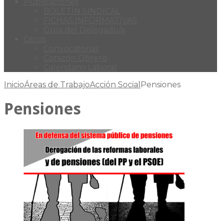
Publicaciones
BOLETÍN SINDICAL
FICHAS INFORMATIVAS
Guía del Delegado/a
Otros
Convocatorias
Corazón Obrero
Calendario Laboral
Inicio
Áreas de Trabajo
Acción Social
Pensiones
Pensiones