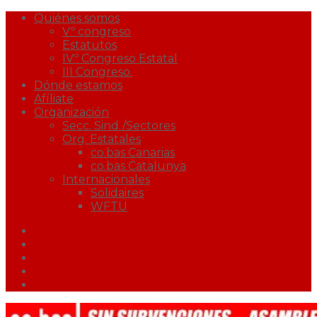
Quiénes somos
Vº congreso
Estatutos
IVº Congreso Estatal
III Congreso.
Dónde estamos
Afíliate
Organización
Secc. Sind./Sectores
Org. Estatales
co.bas Canarias
co.bas Catalunya
Internacionales
Solidaires
WFTU
Facebook
Twitter
Youtube
Correo
Podcast