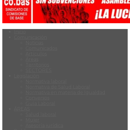
Inicio
Comunicación
Noticias
Comunicados
Artículos
Áreas
Territorios
SECTORES
Legislación
Normativa laboral
Normativa de Salud Laboral
Normativa en materia de Igualdad
Convenios
Guía Laboral
ÁREAS
Salud laboral
Mujer
Asesoría jurídica