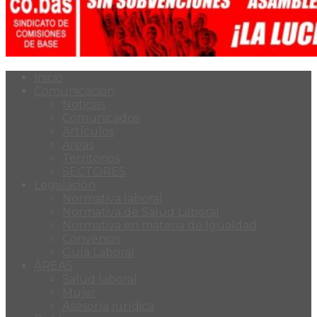
Inicio
Comunicación
Noticias
Comunicados
Artículos
Áreas
Territorios
SECTORES
Legislación
Normativa laboral
Normativa de Salud Laboral
Normativa en materia de Igualdad
Convenios
Guía Laboral
ÁREAS
Salud laboral
Mujer
Asesoría jurídica