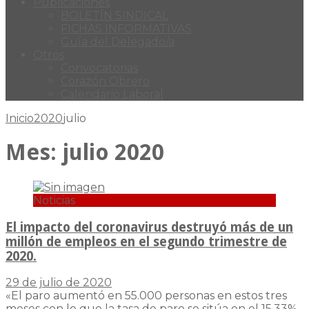
Publicaciones
BOLETÍN SINDICAL
FICHAS INFORMATIVAS
Guía del Delegado/a
Otros
Convocatorias
Corazón Obrero
Calendario Laboral
Inicio
2020
julio
Mes:
julio 2020
Noticias
El impacto del coronavirus destruyó más de un
millón de empleos en el segundo trimestre de
2020.
29 de julio de 2020
«El paro aumentó en 55.000 personas en estos tres
meses con lo que la tasa de paro se sitúa en el 15,33%.