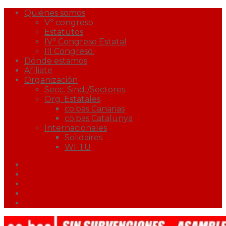
Quiénes somos
Vº congreso
Estatutos
IVº Congreso Estatal
III Congreso.
Dónde estamos
Afíliate
Organización
Secc. Sind./Sectores
Org. Estatales
co.bas Canarias
co.bas Catalunya
Internacionales
Solidaires
WFTU
Facebook
Twitter
Youtube
Correo
Podcast