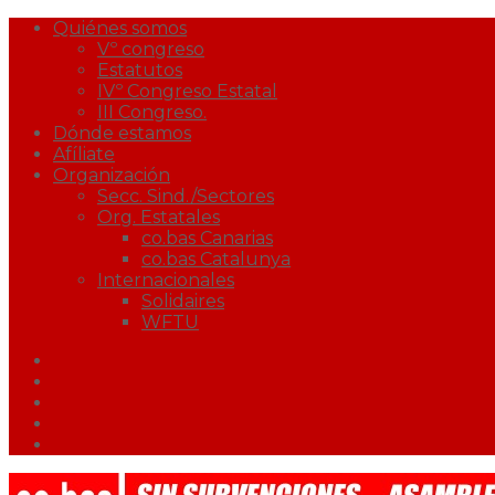
Quiénes somos
Vº congreso
Estatutos
IVº Congreso Estatal
III Congreso.
Dónde estamos
Afíliate
Organización
Secc. Sind./Sectores
Org. Estatales
co.bas Canarias
co.bas Catalunya
Internacionales
Solidaires
WFTU
Facebook
Twitter
Youtube
Correo
Podcast