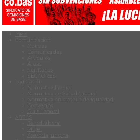
Inicio
Comunicación
Noticias
Comunicados
Artículos
Áreas
Territorios
SECTORES
Legislación
Normativa laboral
Normativa de Salud Laboral
Normativa en materia de Igualdad
Convenios
Guía Laboral
ÁREAS
Salud laboral
Mujer
Asesoría jurídica