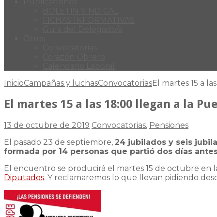
Publicaciones
BOLETÍN SINDICAL
FICHAS INFORMATIVAS
Guía del Delegado/a
Otros
Convocatorias
Corazón Obrero
Calendario Laboral
Inicio
Campañas y luchas
Convocatorias
El martes 15 a la
El martes 15 a las 18:00 llegan a la P
13 de octubre de 2019
Convocatorias
,
Pensiones
El pasado 23 de septiembre,
24 jubilados y seis jubi
formada por 14 personas que partió dos días ante
El encuentro se producirá el martes 15 de octubre en la
Diputados
. Y reclamaremos lo que llevan pidiendo desd