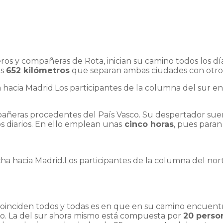
os y compañeras de Rota, inician su camino todos los día
os
652 kilómetros
que separan ambas ciudades con otro
Los participantes de la columna del sur e
añeras procedentes del País Vasco. Su despertador suena
 diarios. En ello emplean unas
cinco horas
, pues para
Los participantes de la columna del nor
 coinciden todos y todas es en que en su camino encuentr
ido. La del sur ahora mismo está compuesta por
20 perso