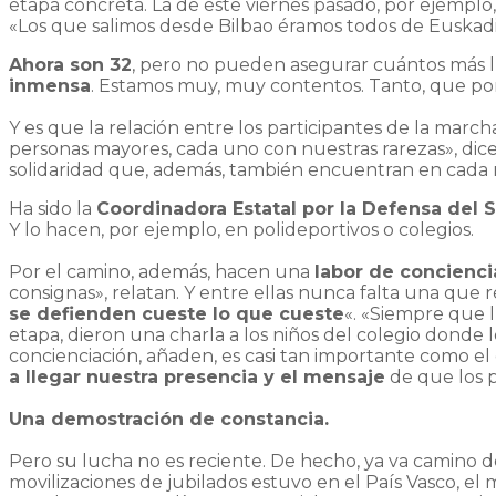
etapa concreta. La de este viernes pasado, por ejemplo
«Los que salimos desde Bilbao éramos todos de Euskadi
Ahora son 32
, pero no pueden asegurar cuántos más 
inmensa
. Estamos muy, muy contentos. Tanto, que por
Y es que la relación entre los participantes de la marcha
personas mayores, cada uno con nuestras rarezas», dice
solidaridad que, además, también encuentran en cada m
Ha sido la
Coordinadora Estatal por la Defensa del 
Y lo hacen, por ejemplo, en polideportivos o colegios.
Por el camino, además, hacen una
labor de concienci
consignas», relatan. Y entre ellas nunca falta una que r
se defienden cueste lo que cueste
«. «Siempre que 
etapa, dieron una charla a los niños del colegio dond
concienciación, añaden, es casi tan importante como el
a llegar nuestra presencia y el mensaje
de que los p
Una demostración de constancia.
Pero su lucha no es reciente. De hecho, ya va camino d
movilizaciones de jubilados estuvo en el País Vasco, el