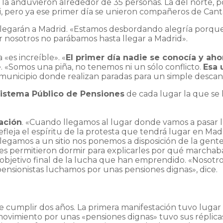
, la anduvieron alrededor de 35 personas. La del norte, 
, pero ya ese primer día se unieron compañeros de Canta
llegarán a Madrid. «Estamos desbordando alegría porqu
 nosotros no parábamos hasta llegar a Madrid».
 «es increíble». «
El primer día nadie se conocía y a
. «Somos una piña, no tenemos ni un sólo conflicto.
Esa 
unicipio donde realizan paradas para un simple descan
Sistema Público de Pensiones
de cada lugar la que se
ación
. «Cuando llegamos al lugar donde vamos a pasar 
efleja el espíritu de la protesta que tendrá lugar en Madr
llegamos a un sitio nos ponemos a disposición de la gen
e les permitieron dormir para explicarles por qué march
 objetivo final de la lucha que han emprendido. «Nosotr
ensionistas luchamos por unas pensiones dignas», dice.
e cumplir dos años. La primera manifestación tuvo lugar 
 movimiento por unas «pensiones dignas» tuvo sus réplica