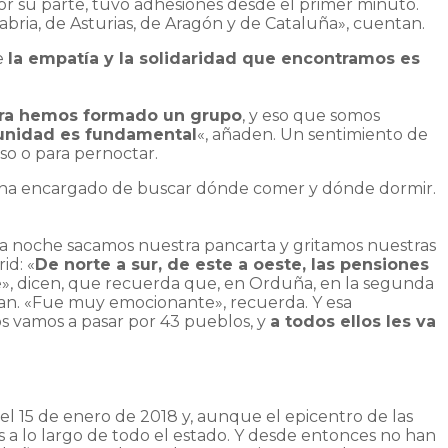
por su parte, tuvo adhesiones desde el primer minuto.
bria, de Asturias, de Aragón y de Cataluña», cuentan.
e
la empatía y la solidaridad que encontramos es
hora hemos formado un grupo
, y eso que somos
unidad es fundamental
«, añaden. Un sentimiento de
so o para pernoctar.
 ha encargado de buscar dónde comer y dónde dormir.
la noche sacamos nuestra pancarta y gritamos nuestras
id: «
De norte a sur, de este a oeste, las pensiones
te», dicen, que recuerda que, en Orduña, en la segunda
aban. «Fue muy emocionante», recuerda. Y esa
os vamos a pasar por 43 pueblos, y
a todos ellos les va
el 15 de enero de 2018 y, aunque el epicentro de las
s a lo largo de todo el estado. Y desde entonces no han