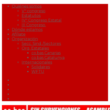
Quiénes somos
Vº congreso
Estatutos
IVº Congreso Estatal
III Congreso.
Dónde estamos
Afíliate
Organización
Secc. Sind./Sectores
Org. Estatales
co.bas Canarias
co.bas Catalunya
Internacionales
Solidaires
WFTU
Facebook
Twitter
Youtube
Correo
Podcast