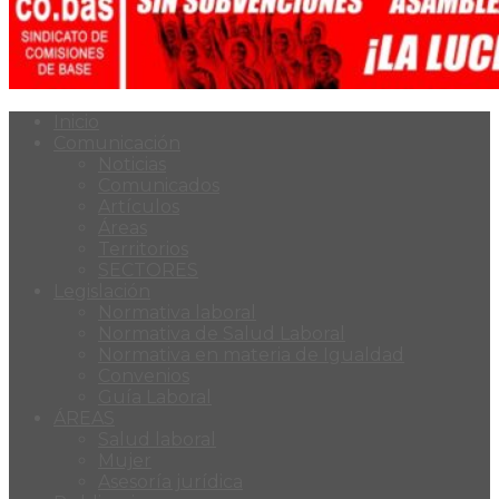
Inicio
Comunicación
Noticias
Comunicados
Artículos
Áreas
Territorios
SECTORES
Legislación
Normativa laboral
Normativa de Salud Laboral
Normativa en materia de Igualdad
Convenios
Guía Laboral
ÁREAS
Salud laboral
Mujer
Asesoría jurídica