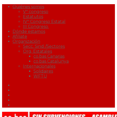
Quiénes somos
Vº congreso
Estatutos
IVº Congreso Estatal
III Congreso.
Dónde estamos
Afíliate
Organización
Secc. Sind./Sectores
Org. Estatales
co.bas Canarias
co.bas Catalunya
Internacionales
Solidaires
WFTU
Facebook
Twitter
Youtube
Correo
Podcast