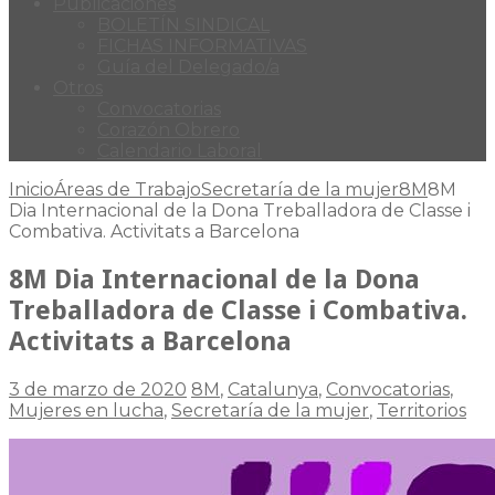
Publicaciones
BOLETÍN SINDICAL
FICHAS INFORMATIVAS
Guía del Delegado/a
Otros
Convocatorias
Corazón Obrero
Calendario Laboral
Inicio
Áreas de Trabajo
Secretaría de la mujer
8M
8M
Dia Internacional de la Dona Treballadora de Classe i
Combativa. Activitats a Barcelona
8M Dia Internacional de la Dona
Treballadora de Classe i Combativa.
Activitats a Barcelona
3 de marzo de 2020
8M
,
Catalunya
,
Convocatorias
,
Mujeres en lucha
,
Secretaría de la mujer
,
Territorios