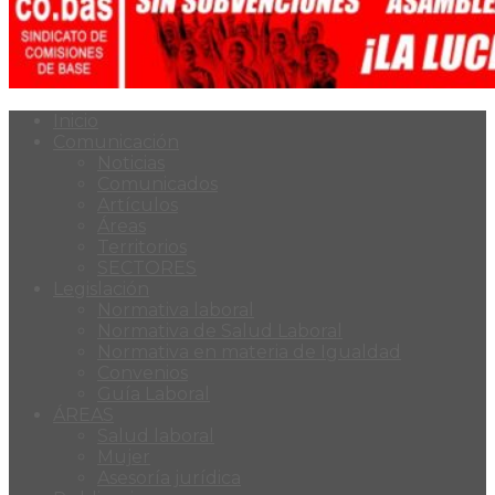
Inicio
Comunicación
Noticias
Comunicados
Artículos
Áreas
Territorios
SECTORES
Legislación
Normativa laboral
Normativa de Salud Laboral
Normativa en materia de Igualdad
Convenios
Guía Laboral
ÁREAS
Salud laboral
Mujer
Asesoría jurídica