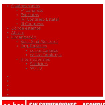
Quiénes somos
Vº congreso
Estatutos
IVº Congreso Estatal
III Congreso.
Dónde estamos
Afíliate
Organización
Secc. Sind./Sectores
Org. Estatales
co.bas Canarias
co.bas Catalunya
Internacionales
Solidaires
WFTU
Facebook
Twitter
Youtube
Correo
Podcast