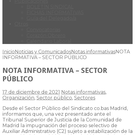
Publicaciones
BOLETÍN SINDICAL
FICHAS INFORMATIVAS
Guía del Delegado/a
Otros
Convocatorias
Corazón Obrero
Calendario Laboral
Inicio
Noticias y Comunicados
Notas informativas
NOTA
INFORMATIVA – SECTOR PÚBLICO
NOTA INFORMATIVA – SECTOR
PÚBLICO
17 de diciembre de 2021
Notas informativas
,
Organización
,
Sector público
,
Sectores
Desde el Sector Público del Sindicato co.bas Madrid,
informamos que, una vez presentado ante el
Tribunal Superior de Justicia de la Comunidad de
Madrid la impugnación del proceso selectivo de
Auxiliar Administrativo (C2) sujeto a estabilización de la