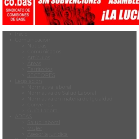
Inicio
Comunicación
Noticias
Comunicados
Artículos
Áreas
Territorios
SECTORES
Legislación
Normativa laboral
Normativa de Salud Laboral
Normativa en materia de Igualdad
Convenios
Guía Laboral
ÁREAS
Salud laboral
Mujer
Asesoría jurídica