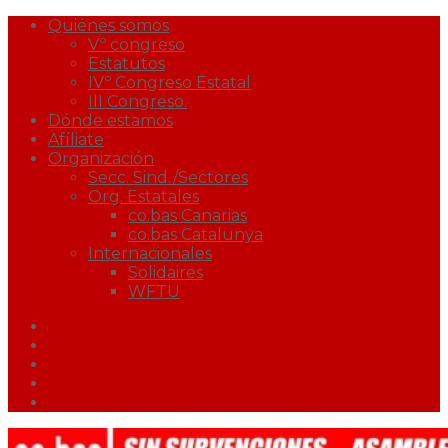
Quiénes somos
Vº congreso
Estatutos
IVº Congreso Estatal
III Congreso.
Dónde estamos
Afíliate
Organización
Secc. Sind./Sectores
Org. Estatales
co.bas Canarias
co.bas Catalunya
Internacionales
Solidaires
WFTU
Facebook
Twitter
Youtube
Correo
Podcast