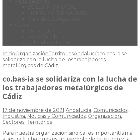
Publicaciones
BOLETÍN SINDICAL
FICHAS INFORMATIVAS
Guía del Delegado/a
Otros
Convocatorias
Corazón Obrero
Calendario Laboral
Inicio
Organización
Territorios
Andalucía
co.bas-ia se
solidariza con la lucha de los trabajadores
metalúrgicos de Cádiz
co.bas-ia se solidariza con la lucha de
los trabajadores metalúrgicos de
Cádiz
17 de noviembre de 2021
Andalucía
,
Comunicados
,
Industria
,
Noticias y Comunicados
,
Organización
,
Sectores
,
Territorios
Para nuestra organización sindical es importantísima
vuestra lucha pues es un ejemplo de que todo y la