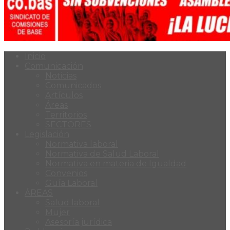
Inicio
Comunicación
Noticias
Comunicados
Artículos
Áreas
Territorios
SECTORES
Legislación
Normativa laboral
Normativa de Salud Laboral
Normativa en materia de Igualdad
Convenios
Guía Laboral
ÁREAS
Salud laboral
Mujer
Asesoría jurídica