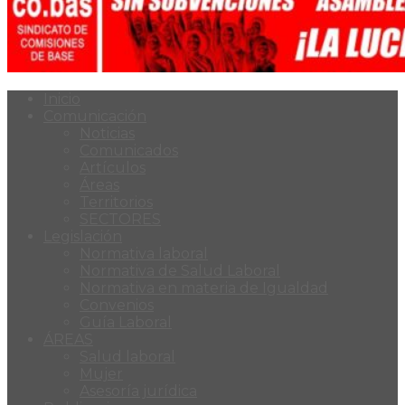
Inicio
Comunicación
Noticias
Comunicados
Artículos
Áreas
Territorios
SECTORES
Legislación
Normativa laboral
Normativa de Salud Laboral
Normativa en materia de Igualdad
Convenios
Guía Laboral
ÁREAS
Salud laboral
Mujer
Asesoría jurídica