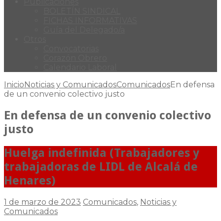
Publicaciones
BOLETÍN SINDICAL
FICHAS INFORMATIVAS
Guía del Delegado/a
Otros
Convocatorias
Corazón Obrero
Calendario Laboral
Inicio
Noticias y Comunicados
Comunicados
En defensa
de un convenio colectivo justo
En defensa de un convenio colectivo
justo
Huelga indefinida (Trabajadores y
trabajadoras de LIDL de Alcalá de
Henares)
1 de marzo de 2023
Comunicados
,
Noticias y
Comunicados