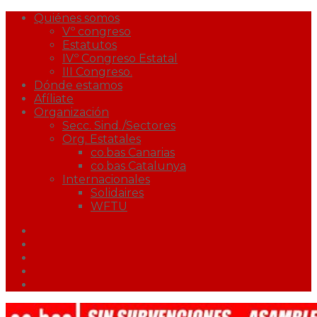
Quiénes somos
Vº congreso
Estatutos
IVº Congreso Estatal
III Congreso.
Dónde estamos
Afíliate
Organización
Secc. Sind./Sectores
Org. Estatales
co.bas Canarias
co.bas Catalunya
Internacionales
Solidaires
WFTU
Facebook
Twitter
Youtube
Correo
Podcast