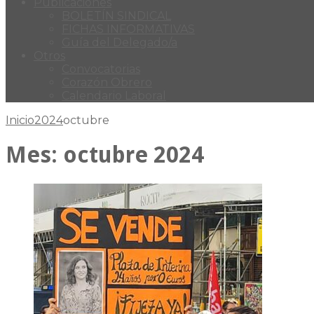
Publicaciones
BOLETÍN SINDICAL
FICHAS INFORMATIVAS
Guía del Delegado/a
Otros
Convocatorias
Corazón Obrero
Calendario Laboral
Inicio
2024
octubre
Mes:
octubre 2024