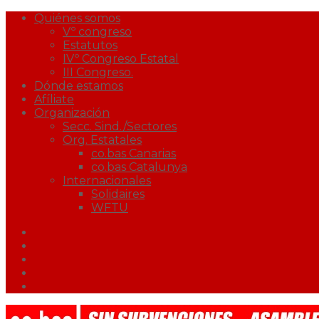
Quiénes somos
Vº congreso
Estatutos
IVº Congreso Estatal
III Congreso.
Dónde estamos
Afíliate
Organización
Secc. Sind./Sectores
Org. Estatales
co.bas Canarias
co.bas Catalunya
Internacionales
Solidaires
WFTU
Facebook
Twitter
Youtube
Correo
Podcast