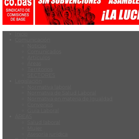
Inicio
Comunicación
Noticias
Comunicados
Artículos
Áreas
Territorios
SECTORES
Legislación
Normativa laboral
Normativa de Salud Laboral
Normativa en materia de Igualdad
Convenios
Guía Laboral
ÁREAS
Salud laboral
Mujer
Asesoría jurídica