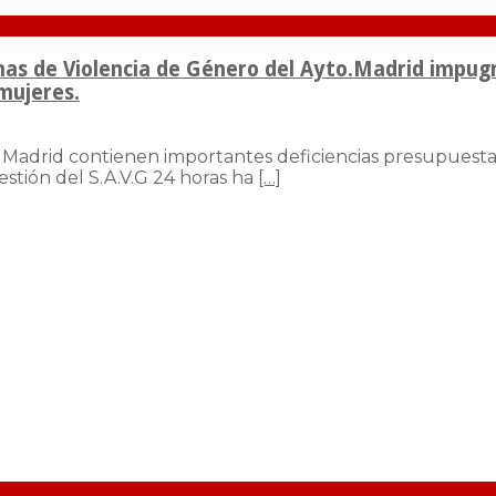
imas de Violencia de Género del Ayto.Madrid impugn
 mujeres.
adrid contienen importantes deficiencias presupuestaria
estión del S.A.V.G 24 horas ha
[…]