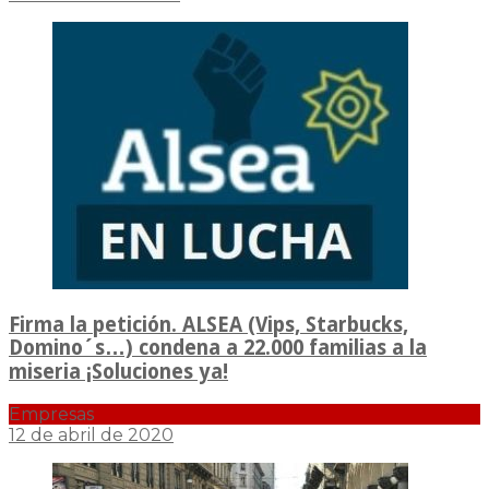
Firma la petición. ALSEA (Vips, Starbucks,
Domino´s…) condena a 22​.​000 familias a la
miseria ¡Soluciones ya!
Empresas
12 de abril de 2020