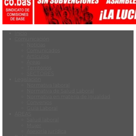
Inicio
Comunicación
Noticias
Comunicados
Artículos
Áreas
Territorios
SECTORES
Legislación
Normativa laboral
Normativa de Salud Laboral
Normativa en materia de Igualdad
Convenios
Guía Laboral
ÁREAS
Salud laboral
Mujer
Asesoría jurídica