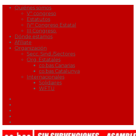
Quiénes somos
Vº congreso
Estatutos
IVº Congreso Estatal
III Congreso.
Dónde estamos
Afíliate
Organización
Secc. Sind./Sectores
Org. Estatales
co.bas Canarias
co.bas Catalunya
Internacionales
Solidaires
WFTU
Facebook
Twitter
Youtube
Correo
Podcast