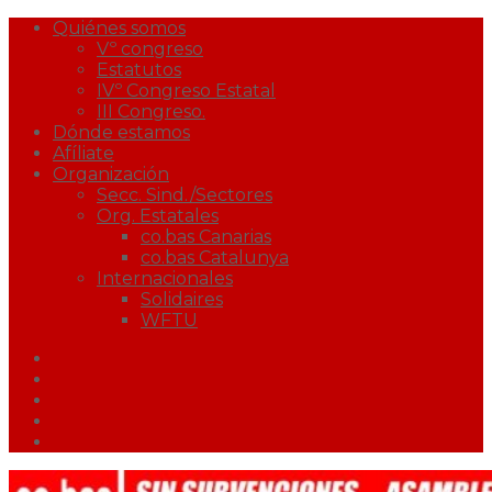
Quiénes somos
Vº congreso
Estatutos
IVº Congreso Estatal
III Congreso.
Dónde estamos
Afíliate
Organización
Secc. Sind./Sectores
Org. Estatales
co.bas Canarias
co.bas Catalunya
Internacionales
Solidaires
WFTU
Facebook
Twitter
Youtube
Correo
Podcast