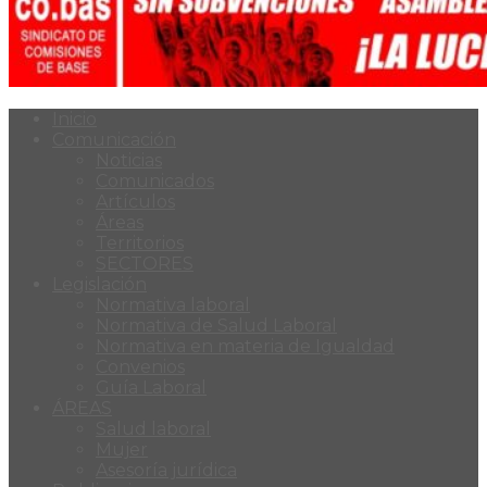
Inicio
Comunicación
Noticias
Comunicados
Artículos
Áreas
Territorios
SECTORES
Legislación
Normativa laboral
Normativa de Salud Laboral
Normativa en materia de Igualdad
Convenios
Guía Laboral
ÁREAS
Salud laboral
Mujer
Asesoría jurídica