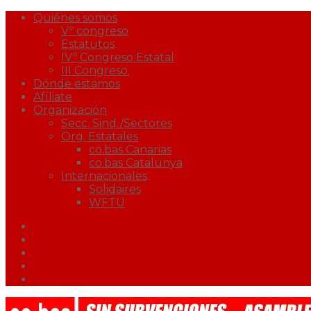
Quiénes somos
Vº congreso
Estatutos
IVº Congreso Estatal
III Congreso.
Dónde estamos
Afíliate
Organización
Secc. Sind./Sectores
Org. Estatales
co.bas Canarias
co.bas Catalunya
Internacionales
Solidaires
WFTU
Facebook
Twitter
Youtube
Correo
Podcast