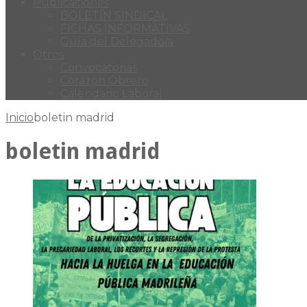
Publicaciones
BOLETÍN SINDICAL
FICHAS INFORMATIVAS
Guía del Delegado/a
Otros
Convocatorias
Corazón Obrero
Calendario Laboral
Inicio
boletin madrid
boletin madrid