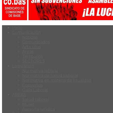
Inicio
Comunicación
Noticias
Comunicados
Artículos
Áreas
Territorios
SECTORES
Legislación
Normativa laboral
Normativa de Salud Laboral
Normativa en materia de Igualdad
Convenios
Guía Laboral
ÁREAS
Salud laboral
Mujer
Asesoría jurídica