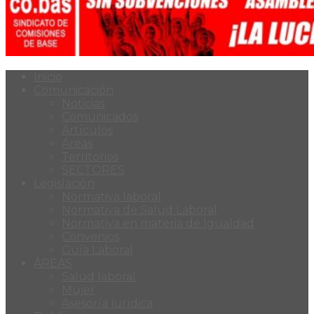
Inicio
Comunicación
Noticias
Comunicados
Artículos
Áreas
Territorios
SECTORES
Legislación
Normativa laboral
Normativa de Salud Laboral
Normativa en materia de Igualdad
Convenios
Guía Laboral
ÁREAS
Salud laboral
Mujer
Asesoría jurídica