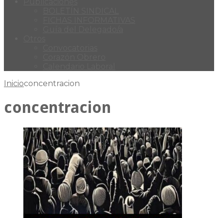
Publicaciones
BOLETÍN SINDICAL
FICHAS INFORMATIVAS
Guía del Delegado/a
Otros
Convocatorias
Corazón Obrero
Calendario Laboral
Inicio
concentracion
concentracion