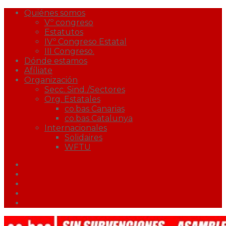
Quiénes somos
Vº congreso
Estatutos
IVº Congreso Estatal
III Congreso.
Dónde estamos
Afíliate
Organización
Secc. Sind./Sectores
Org. Estatales
co.bas Canarias
co.bas Catalunya
Internacionales
Solidaires
WFTU
Facebook
Twitter
Youtube
Correo
Podcast