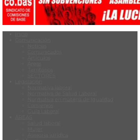
Inicio
Comunicación
Noticias
Comunicados
Artículos
Áreas
Territorios
SECTORES
Legislación
Normativa laboral
Normativa de Salud Laboral
Normativa en materia de Igualdad
Convenios
Guía Laboral
ÁREAS
Salud laboral
Mujer
Asesoría jurídica