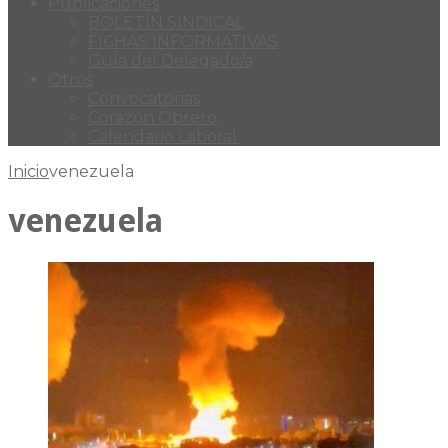
Publicaciones
BOLETÍN SINDICAL
FICHAS INFORMATIVAS
Guía del Delegado/a
Otros
Convocatorias
Corazón Obrero
Calendario Laboral
Inicio
venezuela
venezuela