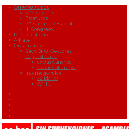
Quiénes somos
Vº congreso
Estatutos
IVº Congreso Estatal
III Congreso.
Dónde estamos
Afíliate
Organización
Secc. Sind./Sectores
Org. Estatales
co.bas Canarias
co.bas Catalunya
Internacionales
Solidaires
WFTU
Facebook
Twitter
Youtube
Correo
Podcast