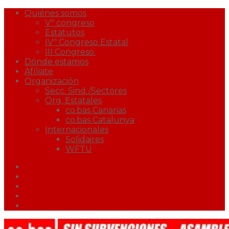
Quiénes somos
Vº congreso
Estatutos
IVº Congreso Estatal
III Congreso.
Dónde estamos
Afíliate
Organización
Secc. Sind./Sectores
Org. Estatales
co.bas Canarias
co.bas Catalunya
Internacionales
Solidaires
WFTU
Facebook
Twitter
Youtube
Correo
Podcast