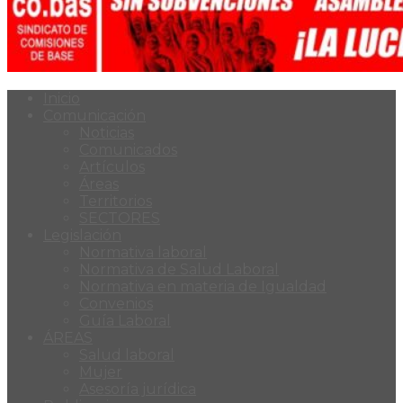
Inicio
Comunicación
Noticias
Comunicados
Artículos
Áreas
Territorios
SECTORES
Legislación
Normativa laboral
Normativa de Salud Laboral
Normativa en materia de Igualdad
Convenios
Guía Laboral
ÁREAS
Salud laboral
Mujer
Asesoría jurídica