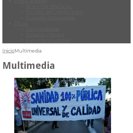
Publicaciones
BOLETÍN SINDICAL
FICHAS INFORMATIVAS
Guía del Delegado/a
Otros
Convocatorias
Corazón Obrero
Calendario Laboral
Inicio
Multimedia
Multimedia