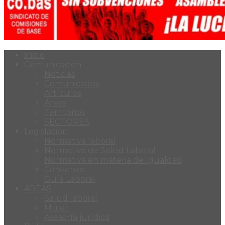
Inicio
Comunicación
Noticias
Comunicados
Artículos
Áreas
Territorios
SECTORES
Legislación
Normativa laboral
Normativa de Salud Laboral
Normativa en materia de Igualdad
Convenios
Guía Laboral
ÁREAS
Salud laboral
Mujer
Asesoría jurídica