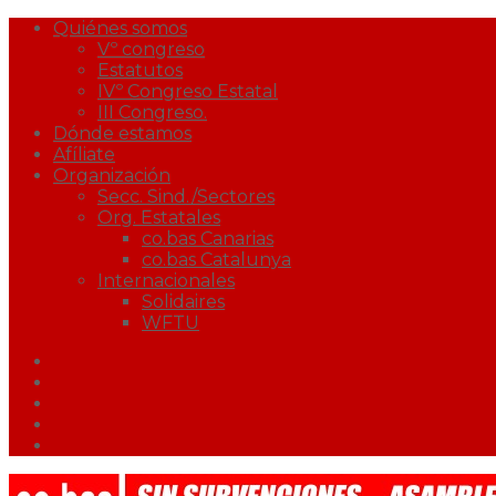
Quiénes somos
Vº congreso
Estatutos
IVº Congreso Estatal
III Congreso.
Dónde estamos
Afíliate
Organización
Secc. Sind./Sectores
Org. Estatales
co.bas Canarias
co.bas Catalunya
Internacionales
Solidaires
WFTU
Facebook
Twitter
Youtube
Correo
Podcast