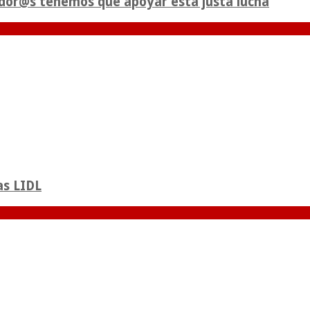
jador@s tenemos que apoyar esta justa lucha
as LIDL