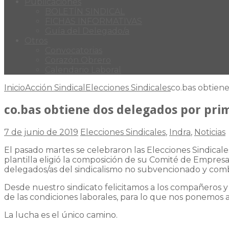
Publicaciones
BOLETÍN SINDICAL
FICHAS INFORMATIVAS
Guía del Delegado/a
Otros
Convocatorias
Corazón Obrero
Calendario Laboral
Inicio
Acción Sindical
Elecciones Sindicales
co.bas obtien
co.bas obtiene dos delegados por prim
7 de junio de 2019
Elecciones Sindicales
,
Indra
,
Noticias
El pasado martes se celebraron las Elecciones Sindicale
plantilla eligió la composición de su Comité de Empresa
delegados/as del sindicalismo no subvencionado y comb
Desde nuestro sindicato felicitamos a los compañeros y
de las condiciones laborales, para lo que nos ponemos a 
La lucha es el único camino.