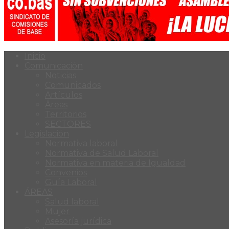
Inicio
Comunicación
Noticias
Comunicados
Artículos
Áreas
Territorios
SECTORES
Legislación
Normativa laboral
Normativa de Salud Laboral
Normativa en materia de Igualdad
Convenios
Guía Laboral
ÁREAS
Salud laboral
Mujer
Asesoría jurídica