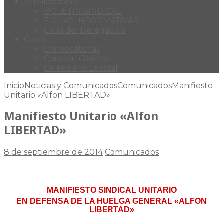
Publicaciones
BOLETÍN SINDICAL
FICHAS INFORMATIVAS
Guía del Delegado/a
Otros
Convocatorias
Corazón Obrero
Calendario Laboral
Inicio
Noticias y Comunicados
Comunicados
Manifiesto
Unitario «Alfon LIBERTAD»
Manifiesto Unitario «Alfon
LIBERTAD»
8 de septiembre de 2014
Comunicados
MANIFIESTO SINDICAL UNITARIO
EN DEFENSA DE LA HUELGA GENERAL «ALFON
LIBERTAD»