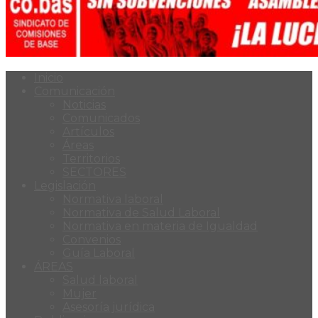
Inicio
Comunicación
Noticias
Comunicados
Artículos
Áreas
Territorios
SECTORES
Legislación
Normativa laboral
Normativa de Salud Laboral
Normativa en materia de Igualdad
Convenios
Guía Laboral
ÁREAS
Salud laboral
Mujer
Asesoría jurídica