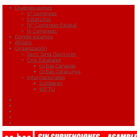
Quiénes somos
Vº congreso
Estatutos
IVº Congreso Estatal
III Congreso.
Dónde estamos
Afíliate
Organización
Secc. Sind./Sectores
Org. Estatales
co.bas Canarias
co.bas Catalunya
Internacionales
Solidaires
WFTU
Facebook
Twitter
Youtube
Correo
Podcast