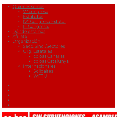
Quiénes somos
Vº congreso
Estatutos
IVº Congreso Estatal
III Congreso.
Dónde estamos
Afíliate
Organización
Secc. Sind./Sectores
Org. Estatales
co.bas Canarias
co.bas Catalunya
Internacionales
Solidaires
WFTU
Facebook
Twitter
Youtube
Correo
Podcast