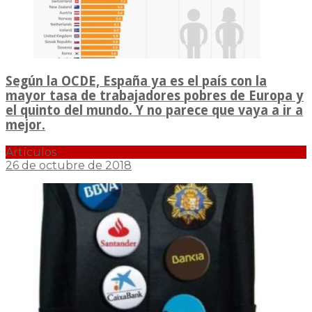
Según la OCDE, España ya es el país con la
mayor tasa de trabajadores pobres de Europa y
el quinto del mundo. Y no parece que vaya a ir a
mejor.
Artículos
26 de octubre de 2018