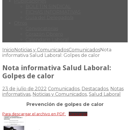
Publicaciones
BOLETÍN SINDICAL
FICHAS INFORMATIVAS
Guía del Delegado/a
Otros
Convocatorias
Corazón Obrero
Calendario Laboral
Inicio
Noticias y Comunicados
Comunicados
Nota
informativa Salud Laboral: Golpes de calor
Nota informativa Salud Laboral:
Golpes de calor
23 de julio de 2022
Comunicados
,
Destacados
,
Notas
informativas
,
Noticias y Comunicados
,
Salud Laboral
Prevención de golpes de calor
Para descargar el archivo en PDF:
Descarga