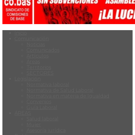
Inicio
Comunicación
Noticias
Comunicados
Artículos
Áreas
Territorios
SECTORES
Legislación
Normativa laboral
Normativa de Salud Laboral
Normativa en materia de Igualdad
Convenios
Guía Laboral
ÁREAS
Salud laboral
Mujer
Asesoría jurídica