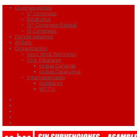
Quiénes somos
Vº congreso
Estatutos
IVº Congreso Estatal
III Congreso.
Dónde estamos
Afíliate
Organización
Secc. Sind./Sectores
Org. Estatales
co.bas Canarias
co.bas Catalunya
Internacionales
Solidaires
WFTU
Facebook
Twitter
Youtube
Correo
Podcast