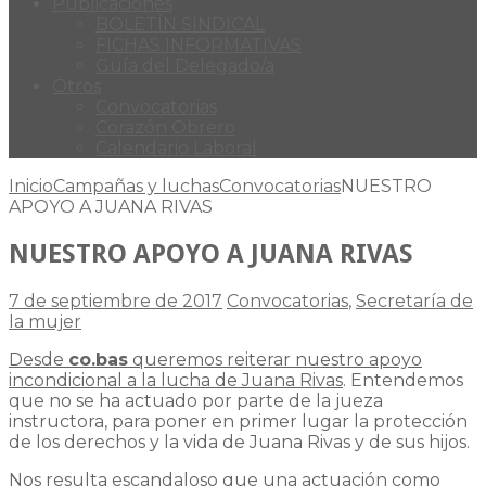
Publicaciones
BOLETÍN SINDICAL
FICHAS INFORMATIVAS
Guía del Delegado/a
Otros
Convocatorias
Corazón Obrero
Calendario Laboral
Inicio
Campañas y luchas
Convocatorias
NUESTRO
APOYO A JUANA RIVAS
NUESTRO APOYO A JUANA RIVAS
7 de septiembre de 2017
Convocatorias
,
Secretaría de
la mujer
Desde
co.bas
queremos reiterar nuestro apoyo
incondicional a la lucha de Juana Rivas
. Entendemos
que no se ha actuado por parte de la jueza
instructora, para poner en primer lugar la protección
de los derechos y la vida de Juana Rivas y de sus hijos.
Nos resulta escandaloso que una actuación como