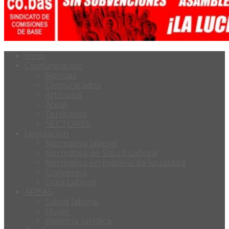
Inicio
Comunicación
Noticias
Comunicados
Artículos
Áreas
Territorios
SECTORES
Legislación
Normativa laboral
Normativa de Salud Laboral
Normativa en materia de Igualdad
Convenios
Guía Laboral
ÁREAS
Salud laboral
Mujer
Asesoría jurídica