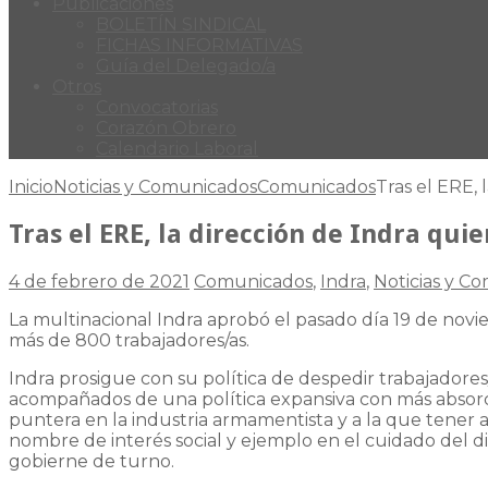
Publicaciones
BOLETÍN SINDICAL
FICHAS INFORMATIVAS
Guía del Delegado/a
Otros
Convocatorias
Corazón Obrero
Calendario Laboral
Inicio
Noticias y Comunicados
Comunicados
Tras el ERE,
Tras el ERE, la dirección de Indra qu
4 de febrero de 2021
Comunicados
,
Indra
,
Noticias y C
La multinacional Indra aprobó el pasado día 19 de novi
más de 800 trabajadores/as.
Indra prosigue con su política de despedir trabajadores/
acompañados de una política expansiva con más absorc
puntera en la industria armamentista y a la que tener al
nombre de interés social y ejemplo en el cuidado del di
gobierne de turno.