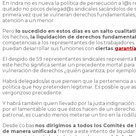
En Indra no es nueva la política de persecución a l@s
quitado no pocos delegad@s sindicales sacándolos de su
primera vez que se vulneran derechos fundamentales, p
atención a un menor.
Pero
lo sucedido en estos días es un salto cualitat
los hechos,
la liquidación de derechos fundamental
competencias a los representantes de los trabajadores n
puedan desarrollar sus funciones con
ciertas
garantí
El despido de 59 representantes sindicales representa
este hecho significa sentar un precedente mortal para t
vulneración de derechos ¿quién garantiza, por ejemplo
Habrá delegados/as que piensen que la pertenencia a un
política que hoy pretenden legitimar. Es posible que así
vergonzoso precedente.
Y habrá también quien llevado por la justa indignació
por el lamentable uso que éstos hacen de un derecho. 
patronal, es cuando menos meterse un tiro en la rodilla 
Desde co.bas
nos dirigimos a todos los Comités de 
de manera unificada
frente a este intento de liquid