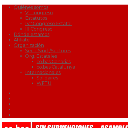
Quiénes somos
Vº congreso
Estatutos
IVº Congreso Estatal
III Congreso.
Dónde estamos
Afíliate
Organización
Secc. Sind./Sectores
Org. Estatales
co.bas Canarias
co.bas Catalunya
Internacionales
Solidaires
WFTU
Facebook
Twitter
Youtube
Correo
Podcast