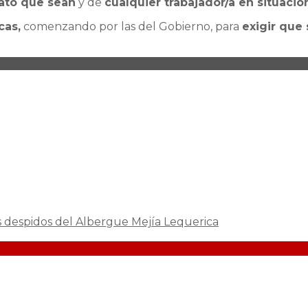
cato que sean
y de
cualquier trabajador/a en situaci
cas,
comenzando por las del Gobierno, para
exigir que
os despidos del Albergue Mejía Lequerica