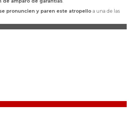
ón de amparo de garantías
.
 se pronuncien y paren este atropello
a una de las