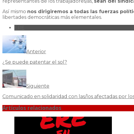
representantes de los trabajadores/as,
sean del sindi
Así mismo
nos dirigiremos a todas las fuerzas políti
libertades democráticas más elementales.
ERE
Anterior
¿Se puede patentar el sol?
Siguiente
Comunicado en solidaridad con las/los afectadas por l
Artículos relacionados