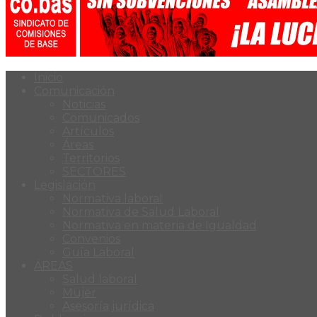
Inicio
Comunicación
Noticias
Comunicados
Artículos
Áreas
Territorios
SECTORES
Legislación
Normativa laboral
Normativa de Salud Laboral
Normativa en materia de Igualdad
Convenios
Guía Laboral
ÁREAS
Salud laboral
Mujer
Asesoría jurídica