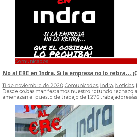
Comunicados
No al ERE en Indra. Si la empresa no lo retira… ¡
11 de noviembre de 2020
Comunicados
,
Indra
,
Noticias
,
Desde co.bas manifestamos nuestro rotundo rechazo a lo
amenazan el puesto de trabajo de 1.276 trabajadores/as