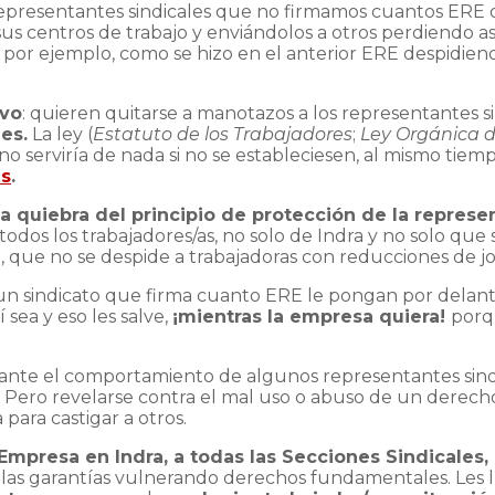
 representantes sindicales que no firmamos cuantos ERE 
s centros de trabajo y enviándolos a otros perdiendo así
or ejemplo, como se hizo en el anterior ERE despidiend
ivo
: quieren quitarse a manotazos a los representantes si
es.
La ley (
Estatuto de los Trabajadores
;
Ley Orgánica d
o serviría de nada si no se estableciesen, al mismo tiem
as
.
la quiebra del principio de protección de la represe
odos los trabajadores/as, no solo de Indra y no solo que 
, que no se despide a trabajadoras con reducciones de j
 sindicato que firma cuanto ERE le pongan por delante l
 sea y eso les salve,
¡mientras la empresa quiera!
porqu
n ante el comportamiento de algunos representantes sind
Pero revelarse contra el mal uso o abuso de un derecho,
para castigar a otros.
Empresa en Indra, a todas las Secciones Sindicales,
ar las garantías vulnerando derechos fundamentales. Les