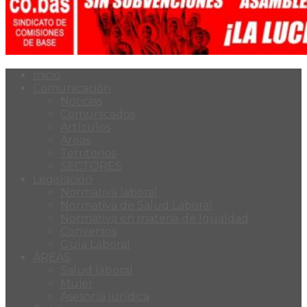
Inicio
Comunicación
Noticias
Comunicados
Artículos
Áreas
Territorios
SECTORES
Legislación
Normativa laboral
Normativa de Salud Laboral
Normativa en materia de Igualdad
Convenios
Guía Laboral
ÁREAS
Salud laboral
Mujer
Asesoría jurídica