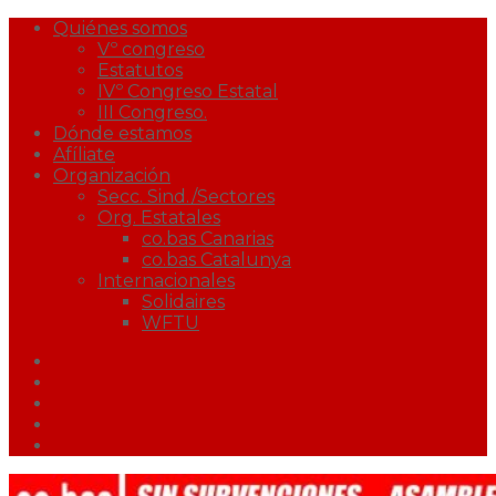
Quiénes somos
Vº congreso
Estatutos
IVº Congreso Estatal
III Congreso.
Dónde estamos
Afíliate
Organización
Secc. Sind./Sectores
Org. Estatales
co.bas Canarias
co.bas Catalunya
Internacionales
Solidaires
WFTU
Facebook
Twitter
Youtube
Correo
Podcast