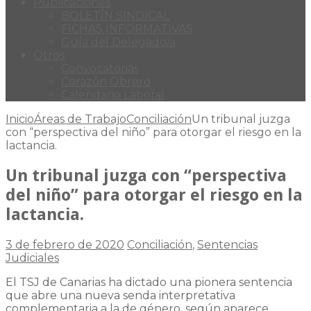
Publicaciones
BOLETÍN SINDICAL
FICHAS INFORMATIVAS
Guía del Delegado/a
Otros
Convocatorias
Corazón Obrero
Calendario Laboral
Inicio
Áreas de Trabajo
Conciliación
Un tribunal juzga
con “perspectiva del niño” para otorgar el riesgo en la
lactancia.
Un tribunal juzga con “perspectiva
del niño” para otorgar el riesgo en la
lactancia.
3 de febrero de 2020
Conciliación
,
Sentencias
Judiciales
El TSJ de Canarias ha dictado una pionera sentencia
que abre una nueva senda interpretativa
complementaria a la de género, según aparece