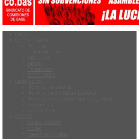
Inicio
Comunicación
Noticias
Comunicados
Artículos
Áreas
Territorios
SECTORES
Legislación
Normativa laboral
Normativa de Salud Laboral
Normativa en materia de Igualdad
Convenios
Guía Laboral
ÁREAS
Salud laboral
Mujer
Asesoría jurídica