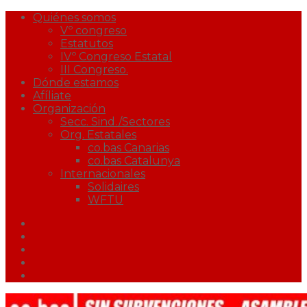
Quiénes somos
Vº congreso
Estatutos
IVº Congreso Estatal
III Congreso.
Dónde estamos
Afíliate
Organización
Secc. Sind./Sectores
Org. Estatales
co.bas Canarias
co.bas Catalunya
Internacionales
Solidaires
WFTU
Facebook
Twitter
Youtube
Correo
Podcast