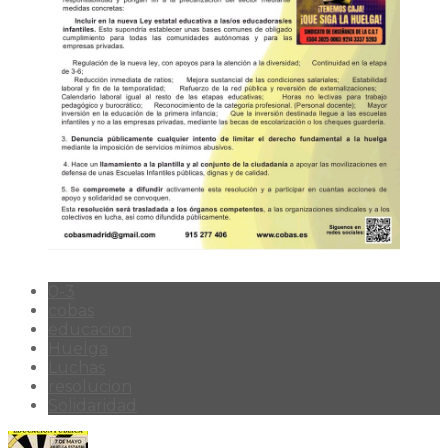
0-3
cobas
educacion
Huelga
Luchas
resolucion
Solidaridad