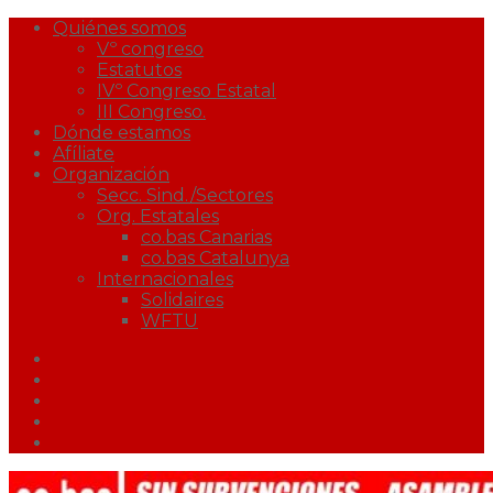
Quiénes somos
Vº congreso
Estatutos
IVº Congreso Estatal
III Congreso.
Dónde estamos
Afíliate
Organización
Secc. Sind./Sectores
Org. Estatales
co.bas Canarias
co.bas Catalunya
Internacionales
Solidaires
WFTU
Facebook
Twitter
Youtube
Correo
Podcast