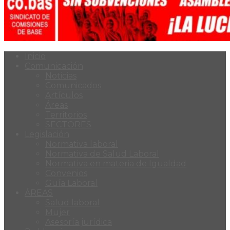
Inicio
Comunicación
Noticias
Comunicados
Artículos
Áreas
Territorios
SECTORES
Legislación
Normativa laboral
Normativa de Salud Laboral
Normativa en materia de Igualdad
Convenios
Guía Laboral
ÁREAS
Salud laboral
Mujer
Asesoría jurídica