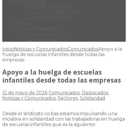
Publicaciones
BOLETÍN SINDICAL
FICHAS INFORMATIVAS
Guía del Delegado/a
Otros
Convocatorias
Corazón Obrero
Calendario Laboral
Inicio
Noticias y Comunicados
Comunicados
Apoyo a la
huelga de escuelas infantiles desde todas las
empresas
Apoyo a la huelga de escuelas
infantiles desde todas las empresas
12 de mayo de 2026
Comunicados
,
Destacados
,
Noticias y Comunicados
,
Sectores
,
Solidaridad
Desde el sindicato co.bas estamos impulsando una
iniciativa en solidaridad con las trabajadoras en huelga
de escuelas infantiles que es la siguiente: