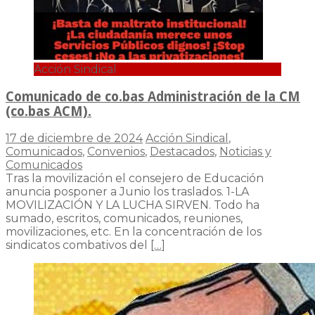
Acción Sindical
Comunicado de co.bas Administración de la CM
(co.bas ACM).
17 de diciembre de 2024
Acción Sindical
,
Comunicados
,
Convenios
,
Destacados
,
Noticias y
Comunicados
Tras la movilización el consejero de Educación
anuncia posponer a Junio los traslados. 1-LA
MOVILIZACIÓN Y LA LUCHA SIRVEN. Todo ha
sumado, escritos, comunicados, reuniones,
movilizaciones, etc. En la concentración de los
sindicatos combativos del
[…]