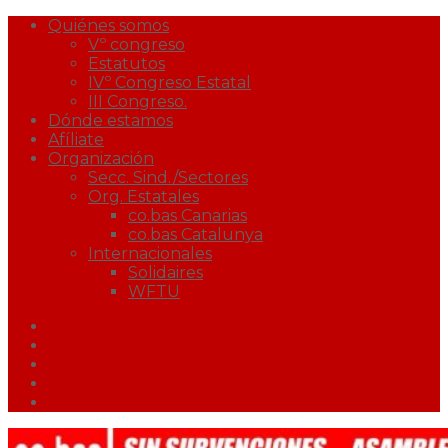
Quiénes somos
Vº congreso
Estatutos
IVº Congreso Estatal
III Congreso.
Dónde estamos
Afíliate
Organización
Secc. Sind./Sectores
Org. Estatales
co.bas Canarias
co.bas Catalunya
Internacionales
Solidaires
WFTU
Facebook
Twitter
Youtube
Correo
Podcast