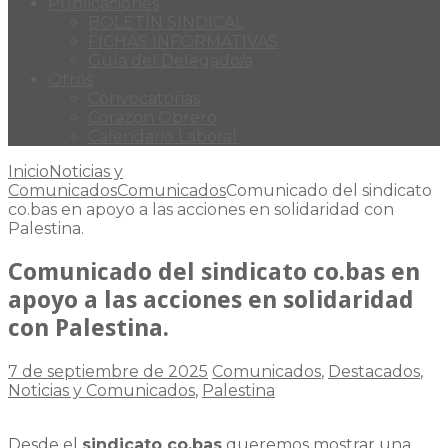
Publicaciones
BOLETÍN SINDICAL
FICHAS INFORMATIVAS
Guía del Delegado/a
Otros
Convocatorias
Corazón Obrero
Calendario Laboral
Inicio
Noticias y
Comunicados
Comunicados
Comunicado del sindicato
co.bas en apoyo a las acciones en solidaridad con
Palestina.
Comunicado del sindicato co.bas en
apoyo a las acciones en solidaridad
con Palestina.
7 de septiembre de 2025
Comunicados
,
Destacados
,
Noticias y Comunicados
,
Palestina
Desde el
sindicato co.bas
queremos mostrar una