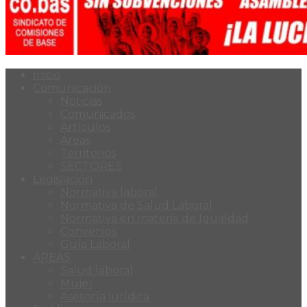
Inicio
Comunicación
Noticias
Comunicados
Artículos
Áreas
Territorios
SECTORES
Legislación
Normativa laboral
Normativa de Salud Laboral
Normativa en materia de Igualdad
Convenios
Guía Laboral
ÁREAS
Salud laboral
Mujer
Asesoría jurídica