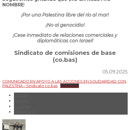
NOMBRE
!
¡Por una Palestina libre del río al mar!
¡No al genocidio!
¡Cese inmediato de relaciones comerciales
y
diplomáticas con Israel!
Sindicato de comisiones de base
(co.bas)
05.09.2025
COMUNICADO EN APOYO A LAS ACCIONES EN SOLIDARIDAD CON
PALESTINA – Sindicato co.bas
Descarga
cobas
flotilla
Luchas
Palestina