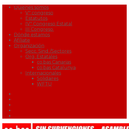
Quiénes somos
Vº congreso
Estatutos
IVº Congreso Estatal
III Congreso.
Dónde estamos
Afíliate
Organización
Secc. Sind./Sectores
Org. Estatales
co.bas Canarias
co.bas Catalunya
Internacionales
Solidaires
WFTU
Facebook
Twitter
Youtube
Correo
Podcast