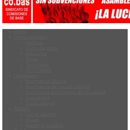
Inicio
Comunicación
Noticias
Comunicados
Artículos
Áreas
Territorios
SECTORES
Legislación
Normativa laboral
Normativa de Salud Laboral
Normativa en materia de Igualdad
Convenios
Guía Laboral
ÁREAS
Salud laboral
Mujer
Asesoría jurídica