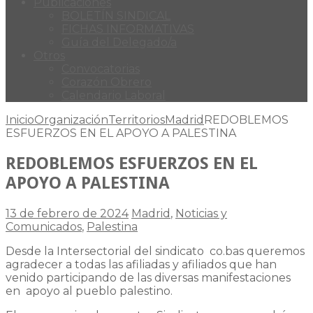
Publicaciones
BOLETÍN SINDICAL
FICHAS INFORMATIVAS
Guía del Delegado/a
Otros
Convocatorias
Corazón Obrero
Calendario Laboral
Inicio
Organización
Territorios
Madrid
REDOBLEMOS
ESFUERZOS EN EL APOYO A PALESTINA
REDOBLEMOS ESFUERZOS EN EL
APOYO A PALESTINA
13 de febrero de 2024
Madrid
,
Noticias y
Comunicados
,
Palestina
Desde la Intersectorial del sindicato co.bas queremos
agradecer a todas las afiliadas y afiliados que han
venido participando de las diversas manifestaciones
en apoyo al pueblo palestino.