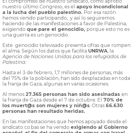
El compromiso de nuestro Sindicato, como aprobó
nuestro último Congreso, es el
apoyo incondicional
a la lucha del pueblo palestino.
Por esa razón
hemos venido participando, y así lo seguiremos
haciendo de las manifestaciones a favor de Palestina,
exigiendo
que pare el genocidio,
porque esto no es
una guerra es un genocidio.
Este genocidio televisado presenta cifras que rompen
el alma. Según los datos que facilita
UNRWA
, la
Agencia de Naciones Unidas para los refugiados de
Palestina:
Hasta el 3 de febrero, 1,7 millones de personas, más
del 75% de la población, han sido desplazadas en toda
la franja de Gaza, algunas en varias ocasiones.
Al menos
27.365 personas han sido asesinadas
en
la franja de Gaza desde el 7 de octubre. El
70% de
los muert@s son mujeres y niñ@s
. Otras
66.630
personas han resultado heridas.
En las manifestaciones que hemos apoyado desde el
sindicato co.bas se ha venido
exigiendo al Gobierno
español
el fin del comercio de armas con Israel.