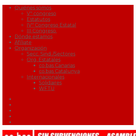
Quiénes somos
Vº congreso
Estatutos
IVº Congreso Estatal
III Congreso.
Dónde estamos
Afíliate
Organización
Secc. Sind./Sectores
Org. Estatales
co.bas Canarias
co.bas Catalunya
Internacionales
Solidaires
WFTU
Facebook
Twitter
Youtube
Correo
Podcast