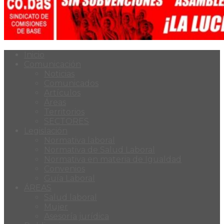
Inicio
Comunicación
Noticias
Comunicados
Artículos
Áreas
Territorios
SECTORES
Legislación
Normativa laboral
Normativa de Salud Laboral
Normativa en materia de Igualdad
Convenios
Guía Laboral
ÁREAS
Salud laboral
Mujer
Asesoría jurídica