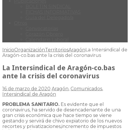
Publicaciones
BOLETÍN SINDICAL
FICHAS INFORMATIVAS
Guía del Delegado/a
Otros
Convocatorias
Corazón Obrero
Calendario Laboral
Inicio
Organización
Territorios
Aragón
La Intersindical de
Aragón-co.bas ante la crisis del coronavirus
La Intersindical de Aragón-co.bas
ante la crisis del coronavirus
16 de marzo de 2020
Aragón
,
Comunicados
,
Intersindical de Aragón
PROBLEMA SANITARIO.
Es evidente que el
coronavirus, ha servido de desencadenante de una
gran crisis económica que hace tiempo se viene
gestando y servirá de chivo expiatorio de los nuevos
recortes y privatizaciones,incremento de impuestos