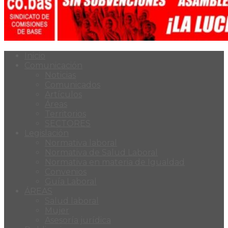
Inicio
Comunicación
Noticias
Comunicados
Artículos
Áreas
Territorios
SECTORES
Legislación
Normativa laboral
Normativa de Salud Laboral
Normativa en materia de Igualdad
Convenios
Guía Laboral
ÁREAS
Salud laboral
Mujer
Asesoría jurídica