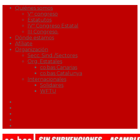
Quiénes somos
Vº congreso
Estatutos
IVº Congreso Estatal
III Congreso.
Dónde estamos
Afíliate
Organización
Secc. Sind./Sectores
Org. Estatales
co.bas Canarias
co.bas Catalunya
Internacionales
Solidaires
WFTU
Facebook
Twitter
Youtube
Correo
Podcast