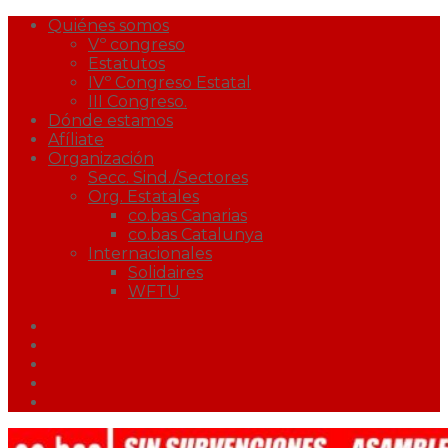
Quiénes somos
Vº congreso
Estatutos
IVº Congreso Estatal
III Congreso.
Dónde estamos
Afíliate
Organización
Secc. Sind./Sectores
Org. Estatales
co.bas Canarias
co.bas Catalunya
Internacionales
Solidaires
WFTU
Facebook
Twitter
Youtube
Correo
Podcast