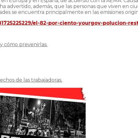
l en Europa y en España, de acuerdo con la AEMA. Causa
A ha advertido, además, que las personas que viven en ci
des se encuentra principalmente en las emisiones origin
1725225229/el-82-por-ciento-yourgov-polucion-rest
s y cómo prevenirlas.
echos de las trabajadoras.