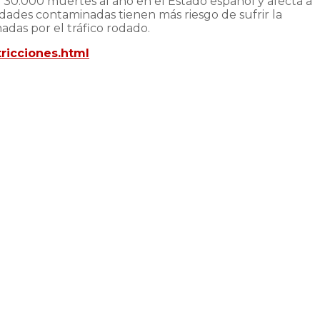
 30.000 muertes al año en el Estado español y afecta a
udades contaminadas tienen más riesgo de sufrir la
adas por el tráfico rodado.
ricciones.html