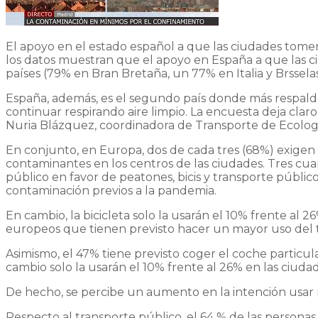
El apoyo en el estado español a que las ciudades tomen 
los datos muestran que el apoyo en España a que las ciu
países (79% en Bran Bretaña, un 77% en Italia y Brssela
España, además, es el segundo país donde más respaldo 
continuar respirando aire limpio. La encuesta deja clar
Nuria Blázquez, coordinadora de Transporte de Ecologi
En conjunto, en Europa, dos de cada tres (68%) exigen pr
contaminantes en los centros de las ciudades. Tres cuart
público en favor de peatones, bicis y transporte públic
contaminación previos a la pandemia.
En cambio, la bicicleta solo la usarán el 10% frente al 
europeos que tienen previsto hacer un mayor uso del t
Asimismo, el 47% tiene previsto coger el coche particul
cambio solo la usarán el 10% frente al 26% en las ciuda
De hecho, se percibe un aumento en la intención usar má
Respecto al transporte público, el 64 % de las persona