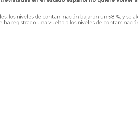
trevistadas en el estado español no quiere volver a
es, los niveles de contaminación bajaron un 58 %, y se alc
 ha registrado una vuelta a los niveles de contaminación 