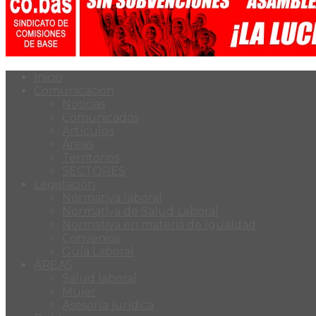
Inicio
Comunicación
Noticias
Comunicados
Artículos
Áreas
Territorios
SECTORES
Legislación
Normativa laboral
Normativa de Salud Laboral
Normativa en materia de Igualdad
Convenios
Guía Laboral
ÁREAS
Salud laboral
Mujer
Asesoría jurídica