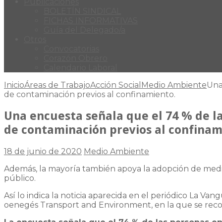
Publicaciones
BOLETÍN SINDICAL
FICHAS INFORMATIVAS
Guía del Delegado/a
Otros
Convocatorias
Corazón Obrero
Calendario Laboral
Inicio
Áreas de Trabajo
Acción Social
Medio Ambiente
Una
de contaminación previos al confinamiento.
Una encuesta señala que el 74 % de la
de contaminación previos al confinam
18 de junio de 2020
Medio Ambiente
Además, la mayoría también apoya la adopción de medida
público.
Así lo indica la noticia aparecida en el periódico La V
oenegés Transport and Environment, en la que se recoge