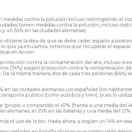
medidas contra la polución incluso restringiendo el coch
dades tomen medidas contra la polución, incluso restring
s y un 55% en las ciudades alemanas).
obtiene la idea de que se debe ceder espacio a peatones
o lo que ya intuíamos, tenemos que recuperar el espacio a
stas en Acción.
otección contra la contaminación del aire, incluso si eso 
os (74%) exigen protección contra la contaminación del ai
o. De la misma manera, dos de cada tres personas (64%) e
26% en las ciudades alemanes Los españoles (los habitante
ransporte público (como autobús y tren), pues lo utiliz
ar (propio o compartido el 47% (frente a una media del 4
des alemanes, el 25% en las italianas y una media del 21%
s el uso de la bici. Hasta ahora, a cogían un 14% en esa
s encuestadas en España afirman que continuarán desplaz