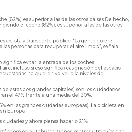
e (82%) es superior a las de las otros países De hecho,
iendo el coche (82%), es superior a las de las otros
 ciclista y transporte público. “La gente quiere
 las personas para recuperar el aire limpio”, señala
significa evitar la entrada de los coches
re, incluso si eso significa reasignación del espacio
ncuestadas no quieren volver a la niveles de
s de estas dos grandes capitales) son los ciudadanos
aran el 47% frente a una media del 30%.
6% en las grandes ciudades europeas). La bicicleta en
 en Europa.
s ciudades y ahora piensa hacerlo 21%.
ándose en autobuses, trenes, metros y tranvías si se