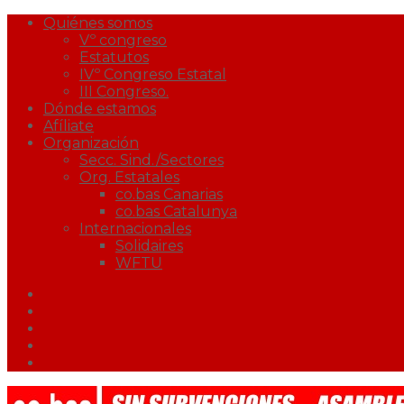
Quiénes somos
Vº congreso
Estatutos
IVº Congreso Estatal
III Congreso.
Dónde estamos
Afíliate
Organización
Secc. Sind./Sectores
Org. Estatales
co.bas Canarias
co.bas Catalunya
Internacionales
Solidaires
WFTU
Facebook
Twitter
Youtube
Correo
Podcast