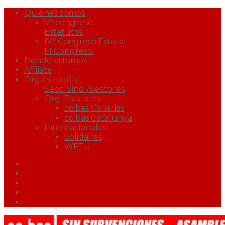
Quiénes somos
Vº congreso
Estatutos
IVº Congreso Estatal
III Congreso.
Dónde estamos
Afíliate
Organización
Secc. Sind./Sectores
Org. Estatales
co.bas Canarias
co.bas Catalunya
Internacionales
Solidaires
WFTU
Facebook
Twitter
Youtube
Correo
Podcast