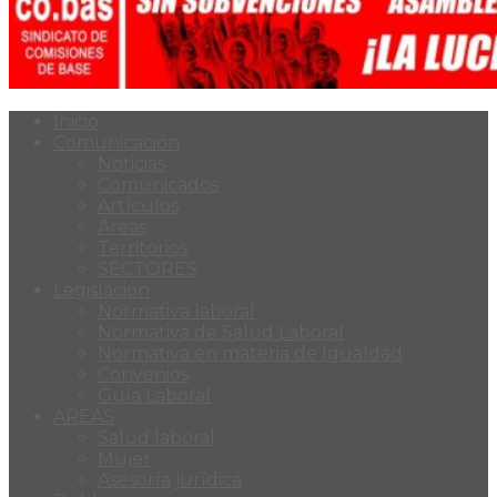
Inicio
Comunicación
Noticias
Comunicados
Artículos
Áreas
Territorios
SECTORES
Legislación
Normativa laboral
Normativa de Salud Laboral
Normativa en materia de Igualdad
Convenios
Guía Laboral
ÁREAS
Salud laboral
Mujer
Asesoría jurídica