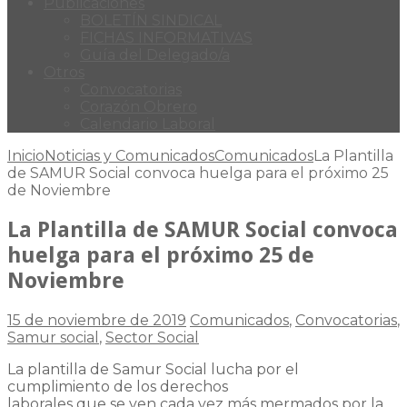
Publicaciones
BOLETÍN SINDICAL
FICHAS INFORMATIVAS
Guía del Delegado/a
Otros
Convocatorias
Corazón Obrero
Calendario Laboral
Inicio
Noticias y Comunicados
Comunicados
La Plantilla
de SAMUR Social convoca huelga para el próximo 25
de Noviembre
La Plantilla de SAMUR Social convoca
huelga para el próximo 25 de
Noviembre
15 de noviembre de 2019
Comunicados
,
Convocatorias
,
Samur social
,
Sector Social
La plantilla de Samur Social lucha por el
cumplimiento de los derechos
laborales que se ven cada vez más mermados por la