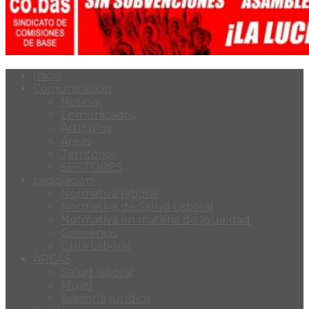
Inicio
Comunicación
Noticias
Comunicados
Artículos
Áreas
Territorios
SECTORES
Legislación
Normativa laboral
Normativa de Salud Laboral
Normativa en materia de Igualdad
Convenios
Guía Laboral
ÁREAS
Salud laboral
Mujer
Asesoría jurídica