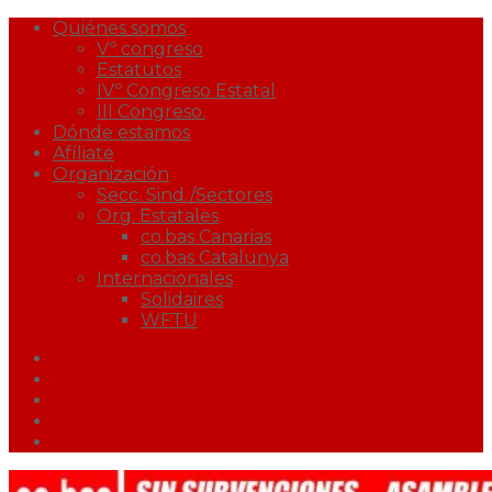
Quiénes somos
Vº congreso
Estatutos
IVº Congreso Estatal
III Congreso.
Dónde estamos
Afíliate
Organización
Secc. Sind./Sectores
Org. Estatales
co.bas Canarias
co.bas Catalunya
Internacionales
Solidaires
WFTU
Facebook
Twitter
Youtube
Correo
Podcast