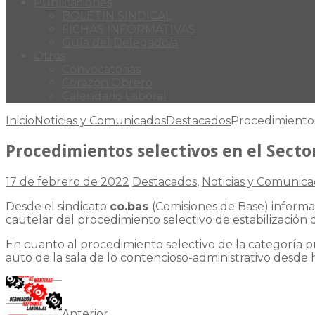
Publicaciones
BOLETÍN SINDICAL
FICHAS INFORMATIVAS
Guía del Delegado/a
Otros
Convocatorias
Corazón Obrero
Calendario Laboral
Inicio
Noticias y Comunicados
Destacados
Procedimientos
Procedimientos selectivos en el Secto
17 de febrero de 2022
Destacados
,
Noticias y Comunic
Desde el sindicato
co.bas
(Comisiones de Base) informa
cautelar del procedimiento selectivo de estabilizació
En cuanto al procedimiento selectivo de la categoría pr
auto de la sala de lo contencioso-administrativo desde 
Anterior