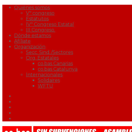
Quiénes somos
Vº congreso
Estatutos
IVº Congreso Estatal
III Congreso.
Dónde estamos
Afíliate
Organización
Secc. Sind./Sectores
Org. Estatales
co.bas Canarias
co.bas Catalunya
Internacionales
Solidaires
WFTU
Facebook
Twitter
Youtube
Correo
Podcast