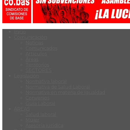
Inicio
Comunicación
Noticias
Comunicados
Artículos
Áreas
Territorios
SECTORES
Legislación
Normativa laboral
Normativa de Salud Laboral
Normativa en materia de Igualdad
Convenios
Guía Laboral
ÁREAS
Salud laboral
Mujer
Asesoría jurídica