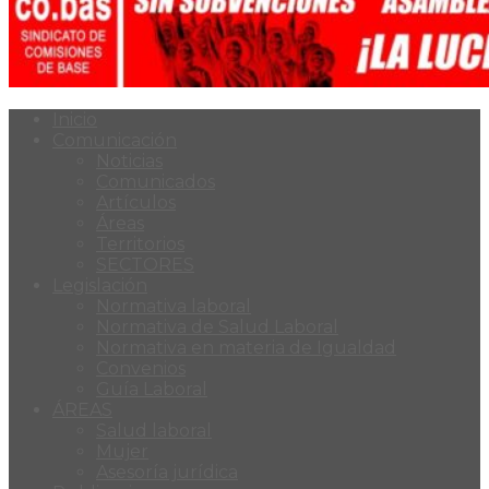
Inicio
Comunicación
Noticias
Comunicados
Artículos
Áreas
Territorios
SECTORES
Legislación
Normativa laboral
Normativa de Salud Laboral
Normativa en materia de Igualdad
Convenios
Guía Laboral
ÁREAS
Salud laboral
Mujer
Asesoría jurídica