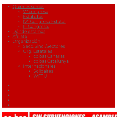
Quiénes somos
Vº congreso
Estatutos
IVº Congreso Estatal
III Congreso.
Dónde estamos
Afíliate
Organización
Secc. Sind./Sectores
Org. Estatales
co.bas Canarias
co.bas Catalunya
Internacionales
Solidaires
WFTU
Facebook
Twitter
Youtube
Correo
Podcast