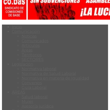
Inicio
Comunicación
Noticias
Comunicados
Artículos
Áreas
Territorios
SECTORES
Legislación
Normativa laboral
Normativa de Salud Laboral
Normativa en materia de Igualdad
Convenios
Guía Laboral
ÁREAS
Salud laboral
Mujer
Asesoría jurídica