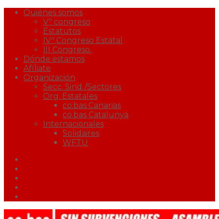
Quiénes somos
Vº congreso
Estatutos
IVº Congreso Estatal
III Congreso.
Dónde estamos
Afíliate
Organización
Secc. Sind./Sectores
Org. Estatales
co.bas Canarias
co.bas Catalunya
Internacionales
Solidaires
WFTU
Facebook
Twitter
Youtube
Correo
Podcast