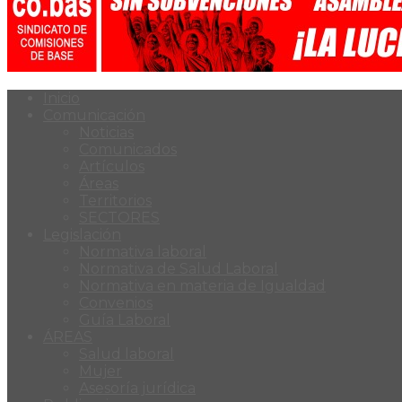
Inicio
Comunicación
Noticias
Comunicados
Artículos
Áreas
Territorios
SECTORES
Legislación
Normativa laboral
Normativa de Salud Laboral
Normativa en materia de Igualdad
Convenios
Guía Laboral
ÁREAS
Salud laboral
Mujer
Asesoría jurídica