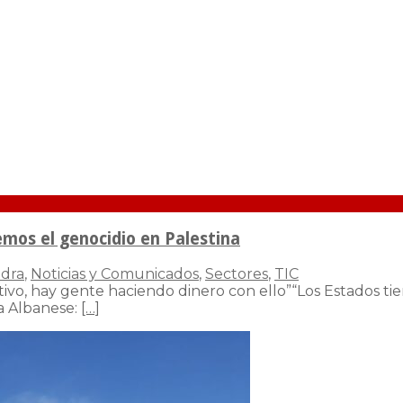
emos el genocidio en Palestina
ndra
,
Noticias y Comunicados
,
Sectores
,
TIC
ativo, hay gente haciendo dinero con ello”“Los Estados ti
ca Albanese:
[…]