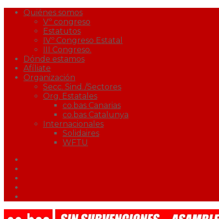
Quiénes somos
Vº congreso
Estatutos
IVº Congreso Estatal
III Congreso.
Dónde estamos
Afíliate
Organización
Secc. Sind./Sectores
Org. Estatales
co.bas Canarias
co.bas Catalunya
Internacionales
Solidaires
WFTU
Facebook
Twitter
Youtube
Correo
Podcast