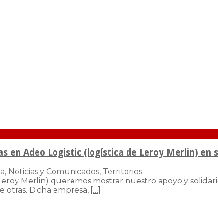
bas en Adeo Logistic (logística de Leroy Merlin) e
ca
,
Noticias y Comunicados
,
Territorios
a de Leroy Merlin) queremos mostrar nuestro apoyo y sol
e otras. Dicha empresa,
[…]