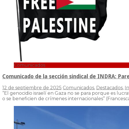
Comunicados
Comunicado de la sección sindical de INDRA: Par
12 de septiembre de 2025
Comunicados
,
Destacados
,
I
“El genocidio israelí en Gaza no se para porque es lucr
o se beneficien de crímenes internacionales” (Frances