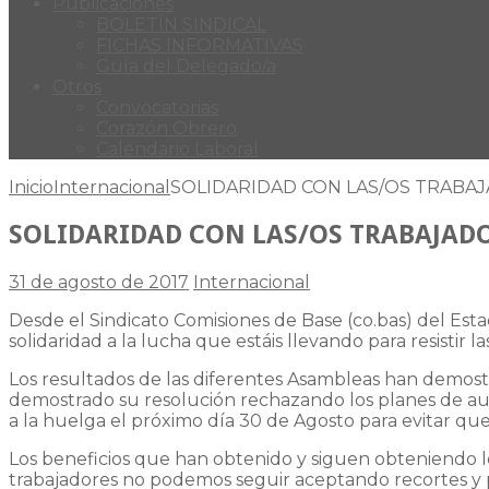
Publicaciones
BOLETÍN SINDICAL
FICHAS INFORMATIVAS
Guía del Delegado/a
Otros
Convocatorias
Corazón Obrero
Calendario Laboral
Inicio
Internacional
SOLIDARIDAD CON LAS/OS TRABA
SOLIDARIDAD CON LAS/OS TRABAJAD
31 de agosto de 2017
Internacional
Desde el Sindicato Comisiones de Base (co.bas) del Esta
solidaridad a la lucha que estáis llevando para resistir 
Los resultados de las diferentes Asambleas han demostra
demostrado su resolución rechazando los planes de aum
a la huelga el próximo día 30 de Agosto para evitar que
Los beneficios que han obtenido y siguen obteniendo lo
trabajadores no podemos seguir aceptando recortes y 