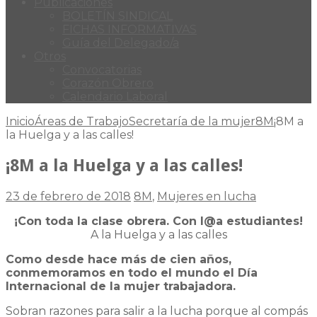
Publicaciones
BOLETÍN SINDICAL
FICHAS INFORMATIVAS
Guía del Delegado/a
Otros
Convocatorias
Corazón Obrero
Calendario Laboral
Inicio
Áreas de Trabajo
Secretaría de la mujer
8M
¡8M a
la Huelga y a las calles!
¡8M a la Huelga y a las calles!
23 de febrero de 2018
8M
,
Mujeres en lucha
¡Con toda la clase obrera. Con l@a estudiantes!
A la Huelga y a las calles
Como desde hace más de cien años,
conmemoramos en todo el mundo el Día
Internacional de la mujer trabajadora.
Sobran razones para salir a la lucha porque al compás