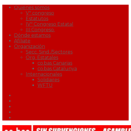
Quiénes somos
Vº congreso
Estatutos
IVº Congreso Estatal
III Congreso.
Dónde estamos
Afíliate
Organización
Secc. Sind./Sectores
Org. Estatales
co.bas Canarias
co.bas Catalunya
Internacionales
Solidaires
WFTU
Facebook
Twitter
Youtube
Correo
Podcast