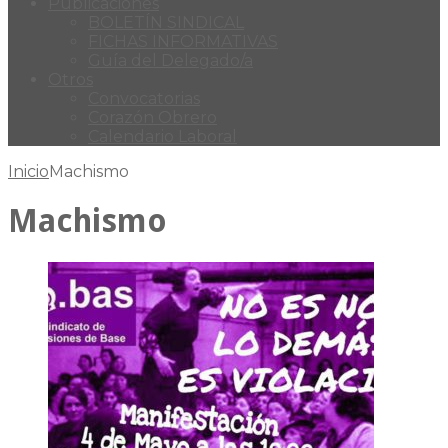
Publicaciones
BOLETÍN SINDICAL
FICHAS INFORMATIVAS
Guía del Delegado/a
Otros
Convocatorias
Corazón Obrero
Calendario Laboral
Inicio
Machismo
Machismo