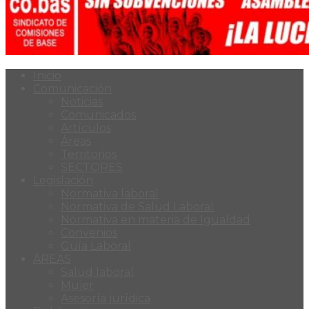
Inicio
Comunicación
Noticias
Comunicados
Artículos
Áreas
Territorios
SECTORES
Legislación
Normativa laboral
Normativa de Salud Laboral
Normativa en materia de Igualdad
Convenios
Guía Laboral
ÁREAS
Salud laboral
Mujer
Asesoría jurídica