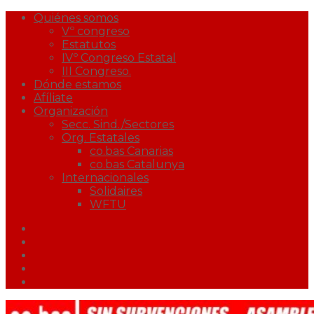
Quiénes somos
Vº congreso
Estatutos
IVº Congreso Estatal
III Congreso.
Dónde estamos
Afíliate
Organización
Secc. Sind./Sectores
Org. Estatales
co.bas Canarias
co.bas Catalunya
Internacionales
Solidaires
WFTU
Facebook
Twitter
Youtube
Correo
Podcast